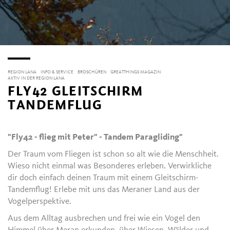
REGION LANA
INFO & SERVICE
BROSCHÜREN
GREATTHINGS MAGAZIN
AKTIV IN DER REGION LANA
FLY42 GLEITSCHIRM
TANDEMFLUG
"Fly42 - flieg mit Peter" - Tandem Paragliding"
Der Traum vom Fliegen ist schon so alt wie die Menschheit.
Wieso nicht einmal was Besonderes erleben. Verwirkliche
dir doch einfach deinen Traum mit einem Gleitschirm-
Tandemflug! Erlebe mit uns das Meraner Land aus der
Vogelperspektive.
Aus dem Alltag ausbrechen und frei wie ein Vogel den