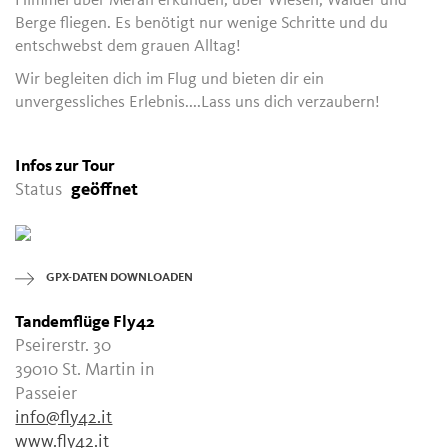
Himmel über Meran erkunden, über Wiesen, Wälder und
Berge fliegen. Es benötigt nur wenige Schritte und du
entschwebst dem grauen Alltag!
Wir begleiten dich im Flug und bieten dir ein
unvergessliches Erlebnis....Lass uns dich verzaubern!
Infos zur Tour
Status
geöffnet
GPX-DATEN DOWNLOADEN
Tandemflüge Fly42
Pseirerstr. 30
39010 St. Martin in
Passeier
info@fly42.it
www.fly42.it