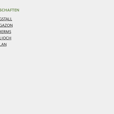
SCHAFTEN
GSTALL
GAZON
HERMS
ILJOCH
LAN