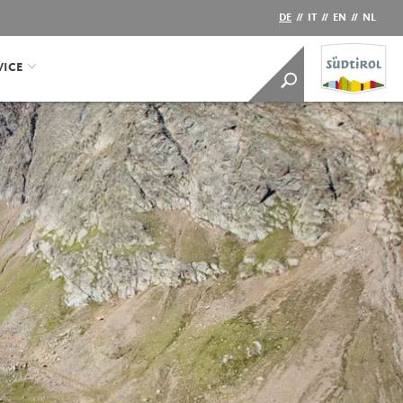
DE
//
IT
//
EN
//
NL
VICE