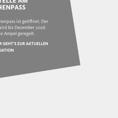
TELLE AM
HENPASS
henpass ist geöffnet. Der
wird bis Dezember 2026
ne Ampel geregelt.
R GEHT'S ZUR AKTUELLEN
UATION