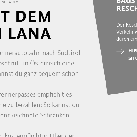
BAUS
ISE
AUTO
RESC
IT DEM
Der Resc
 LANA
Verkehr 
durch ei
HIE
ennerautobahn nach Südtirol
SIT
bschnitt in Österreich eine
nnst du ganz bequem schon
ennerpasses empfiehlt es
ne zu bezahlen: So kannst du
kennzeichnete Schranken
d kostenpflichtig. Über den