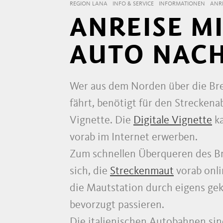
REGION LANA
INFO & SERVICE
INFORMATIONEN
ANRE
ANREISE M
AUTO NACH
Wer aus dem Norden über die Br
fährt, benötigt für den Streckena
Vignette. Die
Digitale Vignette
ka
vorab im Internet erwerben.
Zum schnellen Überqueren des Br
sich, die
Streckenmaut
vorab onli
die Mautstation durch eigens ge
bevorzugt passieren.
Die italienischen Autobahnen sin