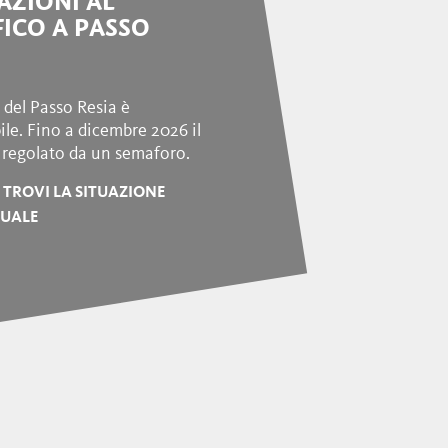
AZIONI AL
FICO A PASSO
 del Passo Resia è
ile. Fino a dicembre 2026 il
è regolato da un semaforo.
 TROVI LA SITUAZIONE
TUALE