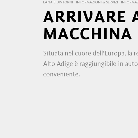
LANA E DINTORNI
INFORMAZIONI & SERVIZI
INFORMA
ARRIVARE 
MACCHINA
Situata nel cuore dell’Europa, la
Alto Adige è raggiungibile in auto
conveniente.