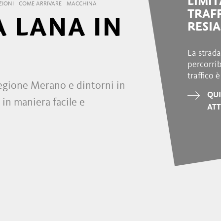
LIMIT
ZIONI
COME ARRIVARE
MACCHINA
TRAF
A LANA IN
RESIA
La strada
percorrib
traffico 
 regione Merano e dintorni in
QUI
 in maniera facile e
AT