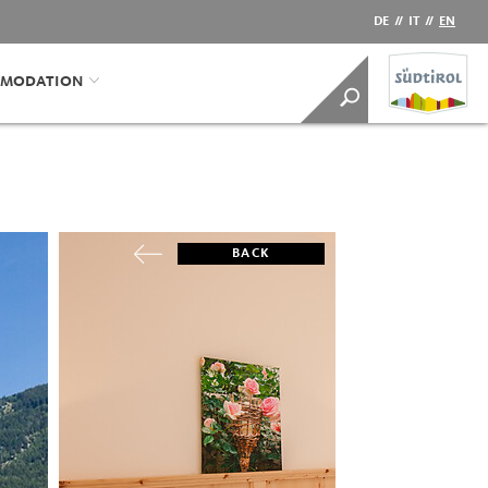
DE
//
IT
//
EN
MODATION
BACK