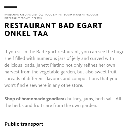
PARTSCHINS, RABLAND UND TÖLL
FOOD & WINE
SOUTH TYROLEAN PRODUCTS
DIRECT SALES FROM THE FARMS
RESTAURANT BAD EGART
ONKEL TAA
If you sit in the Bad Egart restaurant, you can see the huge
shelf filled with numerous jars of jelly and curved with
delicious loads. Janett Platino not only refines her own
harvest from the vegetable garden, but also sweet fruit
spreads of different flavours and compositions that you
won't find elsewhere in any othe store
.
Shop of homemade goodies:
chutney, jams, herb salt. All
the herbs and fruits are from the own garden.
Public transport