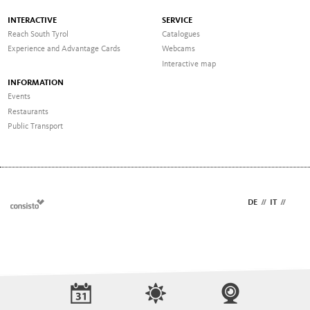
INTERACTIVE
SERVICE
Reach South Tyrol
Catalogues
Experience and Advantage Cards
Webcams
Interactive map
INFORMATION
Events
Restaurants
Public Transport
DE
//
IT
//
EN