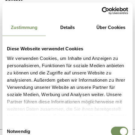
Restaurant Bad Egart Onkel Taa
Bahnhofstraße 17/Via Stazione 17
39020
Partschins/Parcines - Töll/Tel
Zustimmung
Details
Über Cookies
restaurant@onkeltaa.com
www.onkeltaa.com
Diese Webseite verwendet Cookies
T
+39 0473 967342
Wir verwenden Cookies, um Inhalte und Anzeigen zu
personalisieren, Funktionen für soziale Medien anbieten
zu können und die Zugriffe auf unsere Website zu
analysieren. Außerdem geben wir Informationen zu Ihrer
Verwendung unserer Website an unsere Partner für
DID YOU FIND THIS CONTENT HELPFUL?
soziale Medien, Werbung und Analysen weiter. Unsere
YES
NO
Partner führen diese Informationen möglicherweise mit
weiteren Daten zusammen, die Sie ihnen bereitgestellt
haben oder die sie im Rahmen Ihrer Nutzung der Dienste
gesammelt haben.
Einwilligungsauswahl
Notwendig