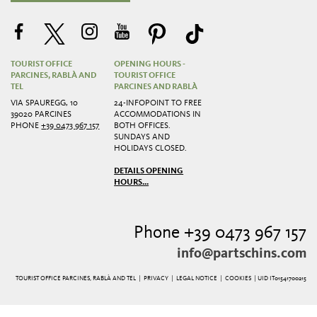
TOURIST OFFICE
OPENING HOURS -
PARCINES, RABLÀ AND
TOURIST OFFICE
TEL
PARCINES AND RABLÀ
VIA SPAUREGG, 10
24-INFOPOINT TO FREE
39020 PARCINES
ACCOMMODATIONS IN
PHONE
+39 0473 967 157
BOTH OFFICES.
SUNDAYS AND
HOLIDAYS CLOSED.
DETAILS OPENING
HOURS...
Phone +39 0473 967 157
info@partschins.com
TOURIST OFFICE PARCINES, RABLÀ AND TEL |
PRIVACY
|
LEGAL NOTICE
|
COOKIES
| UID IT01541700215