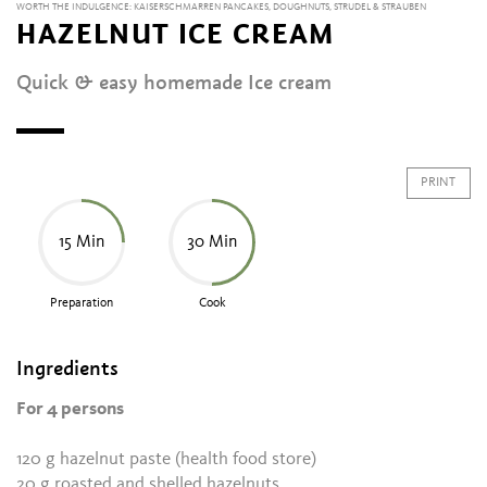
WORTH THE INDULGENCE: KAISERSCHMARREN PANCAKES, DOUGHNUTS, STRUDEL & STRAUBEN
HAZELNUT ICE CREAM
Quick & easy homemade Ice cream
PRINT
15 Min
30 Min
Preparation
Cook
Ingredients
For 4 persons
120 g hazelnut paste (health food store)
20 g roasted and shelled hazelnuts