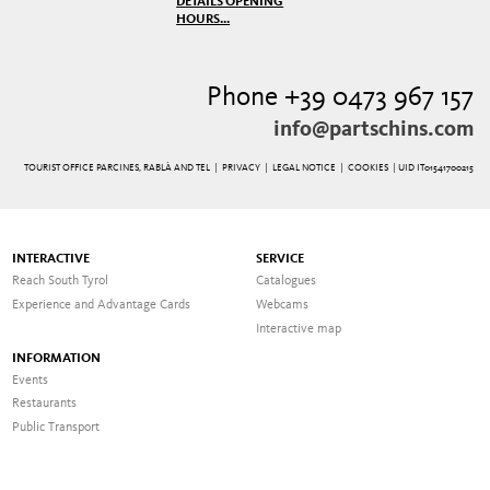
DETAILS OPENING
HOURS...
Phone +39 0473 967 157
info@partschins.com
TOURIST OFFICE PARCINES, RABLÀ AND TEL |
PRIVACY
|
LEGAL NOTICE
|
COOKIES
| UID IT01541700215
INTERACTIVE
SERVICE
Reach South Tyrol
Catalogues
Experience and Advantage Cards
Webcams
Interactive map
INFORMATION
Events
Restaurants
Public Transport