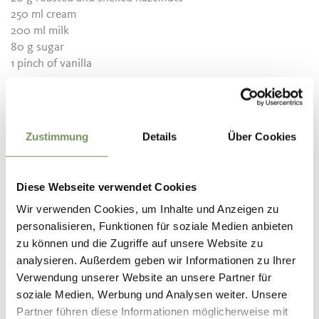
250 ml cream
200 ml milk
80 g sugar
1 pinch of vanilla
Preparation
Zustimmung
Details
Über Cookies
Roast the hazelnuts, peel them and let them cool down.
Whisk the milk, cream, sugar, vanilla and the hazelnut paste
Diese Webseite verwendet Cookies
well with a hand blender and put it into the ice-cream
Wir verwenden Cookies, um Inhalte und Anzeigen zu
maker.
personalisieren, Funktionen für soziale Medien anbieten
Shortly before finishing, add half of the hazelnuts. Portion,
zu können und die Zugriffe auf unsere Website zu
decorate with the remaining hazelnuts and serve.
analysieren. Außerdem geben wir Informationen zu Ihrer
TIP:
If no ice cream machine is available, whip the cream
Verwendung unserer Website an unsere Partner für
until stiff and fold it into the mixture. Pour into a box form
soziale Medien, Werbung und Analysen weiter. Unsere
and deep-freeze for about 6-8 hours.
Partner führen diese Informationen möglicherweise mit