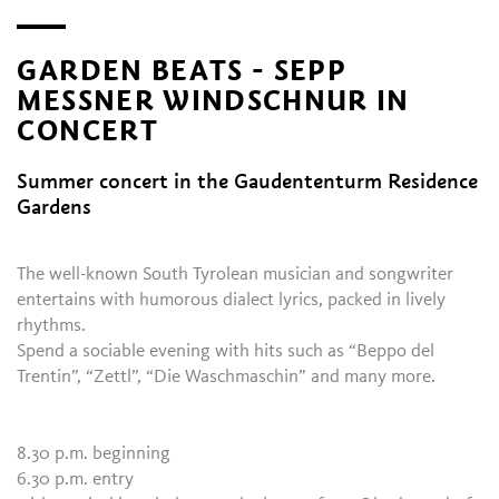
GARDEN BEATS - SEPP
MESSNER WINDSCHNUR IN
CONCERT
Summer concert in the Gaudententurm Residence
Gardens
The well-known South Tyrolean musician and songwriter
entertains with humorous dialect lyrics, packed in lively
rhythms.
Spend a sociable evening with hits such as “Beppo del
Trentin”, “Zettl”, “Die Waschmaschin” and many more.
8.30 p.m. beginning
6.30 p.m. entry