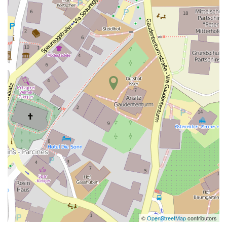
©
OpenStreetMap
contributors