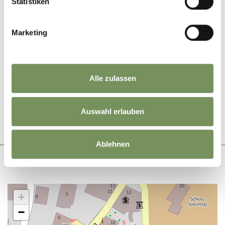
Statistiken
Marketing
DID YOU FIND THIS CONTENT HELPFUL?
Alle zulassen
YES
NO
Auswahl erlauben
Ablehnen
+
−