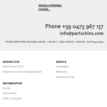
DETAILS OPENING
HOURS...
Phone +39 0473 967 157
info@partschins.com
TOURIST OFFICE PARCINES, RABLÀ AND TEL |
PRIVACY
|
LEGAL NOTICE
|
COOKIES
| UID IT01541700215
INTERACTIVE
SERVICE
Reach South Tyrol
Catalogues
Experience and Advantage Cards
Webcams
Interactive map
INFORMATION
Events
Restaurants
Public Transport