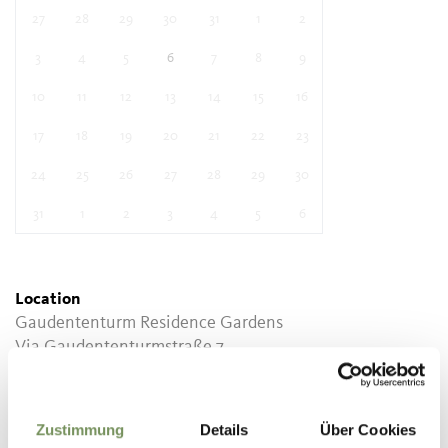
27
28
29
30
31
1
2
3
4
5
6
7
8
9
10
11
12
13
14
15
16
17
18
19
20
21
22
23
24
25
26
27
28
29
30
31
1
2
3
4
5
6
Location
Gaudententurm Residence Gardens
Via Gaudententurmstraße 7
39020 Partschins / Parcines
Contact
Zustimmung
Details
Über Cookies
Tourist information of Parcines, Rablà and Tel