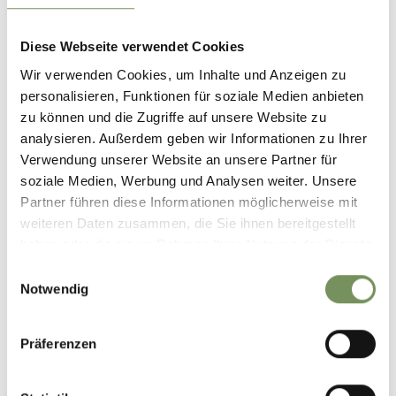
Via Spauregg 10
39020 Parcines
Diese Webseite verwendet Cookies
Wir verwenden Cookies, um Inhalte und Anzeigen zu
T
+39 0473 967157
personalisieren, Funktionen für soziale Medien anbieten
zu können und die Zugriffe auf unsere Website zu
info@partschins.com
analysieren. Außerdem geben wir Informationen zu Ihrer
www.partschins.com
Verwendung unserer Website an unsere Partner für
T
+39 0473 967157
soziale Medien, Werbung und Analysen weiter. Unsere
Partner führen diese Informationen möglicherweise mit
Meeting point
weiteren Daten zusammen, die Sie ihnen bereitgestellt
Gaudententurm Residence Gardens
haben oder die sie im Rahmen Ihrer Nutzung der Dienste
gesammelt haben.
Registration required
Einwilligungsauswahl
No
Notwendig
Organizer
Präferenzen
Tourist information of Parcines, Rablà and Tel