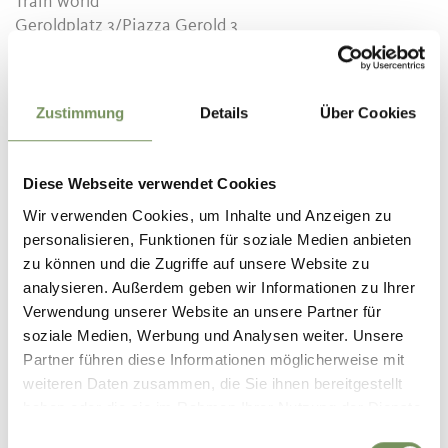
Train world
Geroldplatz 3/Piazza Gerold 3
39020
Partschins/Parcines-Rabland/Rablà
info@partschins.com
Zustimmung
Details
Über Cookies
www.partschins.com
T
+39 0473 967157
Diese Webseite verwendet Cookies
Recommended period
all-season
Wir verwenden Cookies, um Inhalte und Anzeigen zu
personalisieren, Funktionen für soziale Medien anbieten
zu können und die Zugriffe auf unsere Website zu
analysieren. Außerdem geben wir Informationen zu Ihrer
Verwendung unserer Website an unsere Partner für
soziale Medien, Werbung und Analysen weiter. Unsere
DID YOU FIND THIS CONTENT HELPFUL?
Partner führen diese Informationen möglicherweise mit
weiteren Daten zusammen, die Sie ihnen bereitgestellt
YES
NO
haben oder die sie im Rahmen Ihrer Nutzung der Dienste
gesammelt haben.
Einwilligungsauswahl