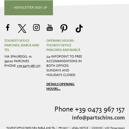
NEWSLETTER SIGN UP
TOURIST OFFICE
OPENING HOURS -
PARCINES, RABLÀ AND
TOURIST OFFICE
TEL
PARCINES AND RABLÀ
VIA SPAUREGG, 10
24-INFOPOINT TO FREE
39020 PARCINES
ACCOMMODATIONS IN
PHONE
+39 0473 967 157
BOTH OFFICES.
SUNDAYS AND
HOLIDAYS CLOSED.
DETAILS OPENING
HOURS...
Phone +39 0473 967 157
info@partschins.com
TOURIST OFFICE PARCINES, RABLÀ AND TEL |
PRIVACY
|
LEGAL NOTICE
|
COOKIES
| UID IT01541700215