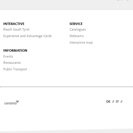
INTERACTIVE
SERVICE
Reach South Tyrol
Catalogues
Experience and Advantage Cards
Webcams
Interactive map
INFORMATION
Events
Restaurants
Public Transport
DE
//
IT
//
EN