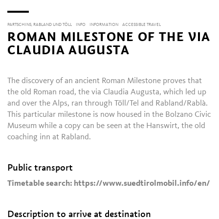
PARTSCHINS, RABLAND UND TÖLL
INFO
INFORMATION
ACCESSIBLE TRAVEL
ROMAN MILESTONE OF THE VIA
CLAUDIA AUGUSTA
The discovery of an ancient Roman Milestone proves that
the old Roman road, the via Claudia Augusta, which led up
and over the Alps, ran through Töll/Tel and Rabland/Rablà.
This particular milestone is now housed in the Bolzano Civic
Museum while a copy can be seen at the Hanswirt, the old
coaching inn at Rabland.
Public transport
Timetable search: https://www.suedtirolmobil.info/en/
Description to arrive at destination