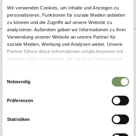
Wir verwenden Cookies, um Inhalte und Anzeigen zu
personalisieren, Funktionen für soziale Medien anbieten
zu können und die Zugriffe auf unsere Website zu
analysieren. Außerdem geben wir Informationen zu Ihrer
Verwendung unserer Website an unsere Partner für
soziale Medien, Werbung und Analysen weiter. Unsere
Partner führen diese Informationen möglicherweise mit
weiteren Daten zusammen, die Sie ihnen bereitgestellt
+
haben oder die sie im Rahmen Ihrer Nutzung der Dienste
−
gesammelt haben.
Einwilligungsauswahl
Notwendig
Präferenzen
Statistiken