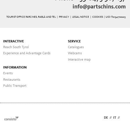
info@partschins.com
TOURIST OFFICE PARCINES, RABLÀ AND TEL |
PRIVACY
|
LEGAL NOTICE
|
COOKIES
| UID IT01541700215
INTERACTIVE
SERVICE
Reach South Tyrol
Catalogues
Experience and Advantage Cards
Webcams
Interactive map
INFORMATION
Events
Restaurants
Public Transport
DE
//
IT
//
EN