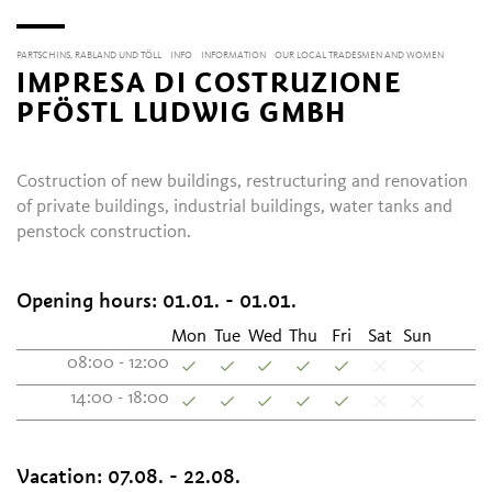
PARTSCHINS, RABLAND UND TÖLL
INFO
INFORMATION
OUR LOCAL TRADESMEN AND WOMEN
IMPRESA DI COSTRUZIONE
PFÖSTL LUDWIG GMBH
Costruction of new buildings, restructuring and renovation
of private buildings, industrial buildings, water tanks and
penstock construction.
Opening hours:
01.01. - 01.01.
Mon
Tue
Wed
Thu
Fri
Sat
Sun
08:00 - 12:00
14:00 - 18:00
Vacation:
07.08. - 22.08.