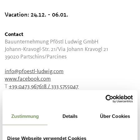
Vacation:
24.12. - 06.01.
Contact
Bauunternehmung Pföstl Ludwig GmbH
Johann-Kravogl-Str. 21/Via Johann Kravogl 21
39020
Partschins/Parcines
info@pfoestl-ludwig.com
www.facebook.com
T
+39 0473 967618 / 333 5755047
Zustimmung
Details
Über Cookies
DID YOU FIND THIS CONTENT HELPFUL?
Diese Webseite verwendet Cookies
YES
NO