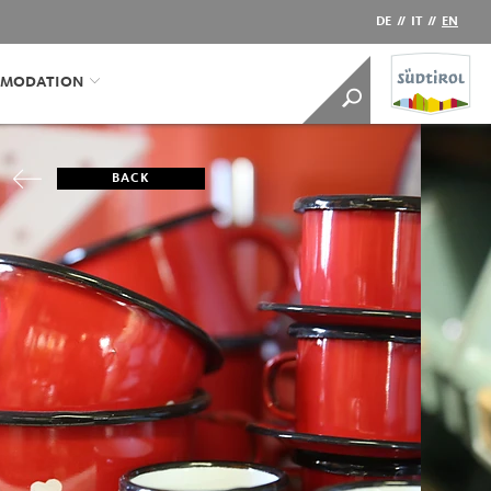
DE
//
IT
//
EN
MODATION
BACK