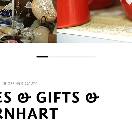
N
SHOPPING & BEAUTY
 & GIFTS &
RNHART