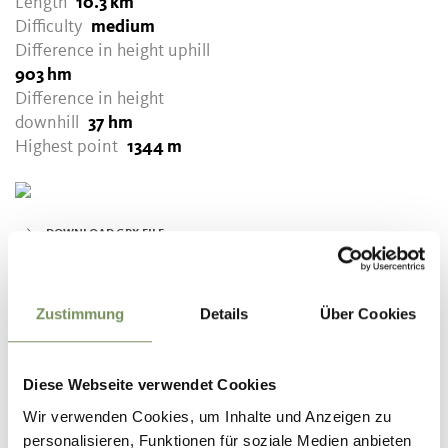
Length
10.3 km
Difficulty
medium
Difference in height uphill
903 hm
Difference in height
downhill
37 hm
Highest point
1344 m
DOWNLOAD GPX-FILE
Tourismusverein
Partschins
Zustimmung
Details
Über Cookies
Spaureggstr. 10
39020 Partschins
info@partschins.com
Diese Webseite verwendet Cookies
Wir verwenden Cookies, um Inhalte und Anzeigen zu
personalisieren, Funktionen für soziale Medien anbieten