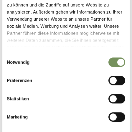
zu können und die Zugriffe auf unsere Website zu
analysieren. Außerdem geben wir Informationen zu Ihrer
DID YOU FIND THIS CONTENT HELPFUL?
Verwendung unserer Website an unsere Partner für
soziale Medien, Werbung und Analysen weiter. Unsere
YES
NO
Partner führen diese Informationen möglicherweise mit
weiteren Daten zusammen, die Sie ihnen bereitgestellt
haben oder die sie im Rahmen Ihrer Nutzung der Dienste
gesammelt haben.
Einwilligungsauswahl
Notwendig
Präferenzen
Statistiken
Marketing