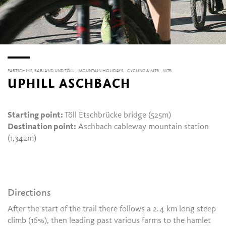
PARTSCHINS, RABLAND UND TÖLL
MOUNTAIN HOLIDAYS
CYCLING & MTB
MTB
UPHILL ASCHBACH
Starting point:
Töll Etschbrücke bridge (525m)
Destination point:
Aschbach cableway mountain station
(1,342m)
Directions
After the start of the trail there follows a 2.4 km long steep
climb (16%), then leading past various farms to the hamlet