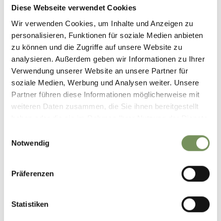
Töll
Diese Webseite verwendet Cookies
Spaureggstr. 10
Wir verwenden Cookies, um Inhalte und Anzeigen zu
39020 Partschins
personalisieren, Funktionen für soziale Medien anbieten
info@partschins.com
zu können und die Zugriffe auf unsere Website zu
analysieren. Außerdem geben wir Informationen zu Ihrer
Verwendung unserer Website an unsere Partner für
soziale Medien, Werbung und Analysen weiter. Unsere
Partner führen diese Informationen möglicherweise mit
DID YOU FIND THIS CONTENT HELPFUL?
weiteren Daten zusammen, die Sie ihnen bereitgestellt
haben oder die sie im Rahmen Ihrer Nutzung der Dienste
YES
NO
gesammelt haben.
Einwilligungsauswahl
Notwendig
Präferenzen
Statistiken