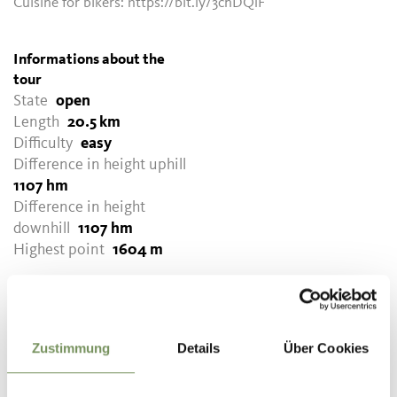
Cuisine for bikers: https://bit.ly/3cnDQlF
Informations about the
tour
State
open
Length
20.5 km
Difficulty
easy
Difference in height uphill
1107 hm
Difference in height
downhill
1107 hm
Highest point
1604 m
DOWNLOAD GPX-FILE
Zustimmung
Details
Über Cookies
Tourismusverein
Partschins, Rabland und