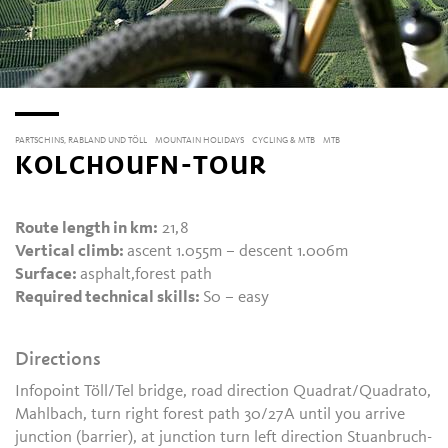
PARTSCHINS, RABLAND UND TÖLL
MOUNTAIN HOLIDAYS
CYCLING & MTB
MTB
KOLCHOUFN-TOUR
Route length in km:
21,8
Vertical climb:
ascent 1.055m – descent 1.006m
Surface:
asphalt,forest path
Required technical skills:
S0 – easy
Directions
Infopoint Töll/Tel bridge, road direction Quadrat/Quadrato,
Mahlbach, turn right forest path 30/27A until you arrive
junction (barrier), at junction turn left direction Stuanbruch-