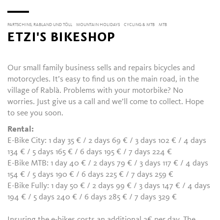
PARTSCHINS, RABLAND UND TÖLL
MOUNTAIN HOLIDAYS
CYCLING & MTB
MTB
ETZI'S BIKESHOP
Our small family business sells and repairs bicycles and
motorcycles. It’s easy to find us on the main road, in the
village of Rablà. Problems with your motorbike? No
worries. Just give us a call and we’ll come to collect. Hope
to see you soon.
Rental:
E-Bike City: 1 day 35 € / 2 days 69 € / 3 days 102 € / 4 days
134 € / 5 days 165 € / 6 days 195 € / 7 days 224 €
E-Bike MTB: 1 day 40 € / 2 days 79 € / 3 days 117 € / 4 days
154 € / 5 days 190 € / 6 days 225 € / 7 days 259 €
E-Bike Fully: 1 day 50 € / 2 days 99 € / 3 days 147 € / 4 days
194 € / 5 days 240 € / 6 days 285 € / 7 days 329 €
Insuring the e-bikes costs an additional 2€ per day. The