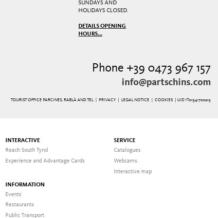
SUNDAYS AND
HOLIDAYS CLOSED.
DETAILS OPENING
HOURS...
Phone +39 0473 967 157
info@partschins.com
TOURIST OFFICE PARCINES, RABLÀ AND TEL |
PRIVACY
|
LEGAL NOTICE
|
COOKIES
| UID IT01541700215
INTERACTIVE
SERVICE
Reach South Tyrol
Catalogues
Experience and Advantage Cards
Webcams
Interactive map
INFORMATION
Events
Restaurants
Public Transport