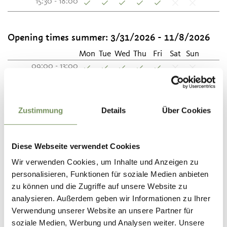
15:30 - 18:00
Opening times summer:
3/31/2026 - 11/8/2026
Mon
Tue
Wed
Thu
Fri
Sat
Sun
09:00 - 13:00
10:00 - 12:30
15:30 - 19:00
Zustimmung
Details
Über Cookies
Contact
Etzi's Bikeshop
Diese Webseite verwendet Cookies
Peter-Anich-Straße/Via Peter Anich 1
Wir verwenden Cookies, um Inhalte und Anzeigen zu
39020
Partschins/Parcines-Rabland/Rablà
personalisieren, Funktionen für soziale Medien anbieten
zu können und die Zugriffe auf unsere Website zu
info@etzisbikeshop.com
analysieren. Außerdem geben wir Informationen zu Ihrer
www.etzisbikeshop.com
Verwendung unserer Website an unsere Partner für
T
+39 0473 967697
soziale Medien, Werbung und Analysen weiter. Unsere