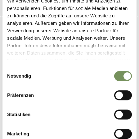
Wir verwenden Cookies, um Inhalte und Anzeigen zu
personalisieren, Funktionen für soziale Medien anbieten
zu können und die Zugriffe auf unsere Website zu
analysieren. Außerdem geben wir Informationen zu Ihrer
Verwendung unserer Website an unsere Partner für
soziale Medien, Werbung und Analysen weiter. Unsere
Partner führen diese Informationen möglicherweise mit
+
weiteren Daten zusammen, die Sie ihnen bereitgestellt
−
haben oder die sie im Rahmen Ihrer Nutzung der Dienste
gesammelt haben.
Einwilligungsauswahl
Notwendig
Präferenzen
Statistiken
Marketing