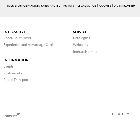
TOURIST OFFICE PARCINES, RABLÀ AND TEL |
PRIVACY
|
LEGAL NOTICE
|
COOKIES
| UID IT01541700215
INTERACTIVE
SERVICE
Reach South Tyrol
Catalogues
Experience and Advantage Cards
Webcams
Interactive map
INFORMATION
Events
Restaurants
Public Transport
DE
//
IT
//
EN