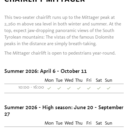
This two-seater chairlift runs up to the Mittager peak at
2,260 m above sea level in both winter and summer. At the
top, expect jaw-dropping panoramic views of the South
Tyrolean mountains: The vistas of the famous Dolomite
peaks in the distance are simply breath-taking.
The Mittager chairlift is open to pedestrians year-round.
Summer 2026: April 6 - October 11
Mon
Tue
Wed
Thu
Fri
Sat
Sun
10:00 - 16:00
Summer 2026 - High season: June 20 - September
27
Mon
Tue
Wed
Thu
Fri
Sat
Sun