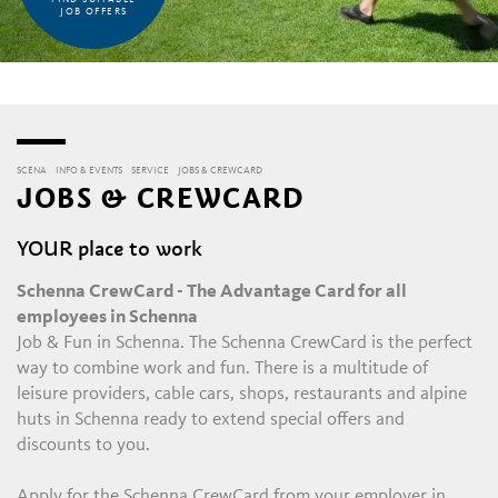
JOB OFFERS
SCENA
INFO & EVENTS
SERVICE
JOBS & CREWCARD
JOBS & CREWCARD
YOUR place to work
Schenna CrewCard - The Advantage Card for all
employees in Schenna
Job & Fun in Schenna. The Schenna CrewCard is the perfect
way to combine work and fun. There is a multitude of
leisure providers, cable cars, shops, restaurants and alpine
huts in Schenna ready to extend special offers and
discounts to you.
Apply for the Schenna CrewCard from your employer in