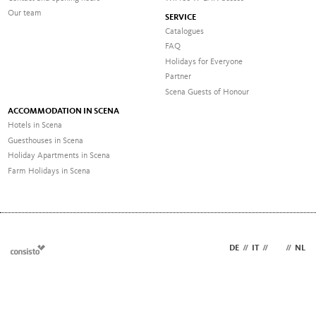
Our team
SERVICE
Catalogues
FAQ
Holidays for Everyone
Partner
Scena Guests of Honour
ACCOMMODATION IN SCENA
Hotels in Scena
Guesthouses in Scena
Holiday Apartments in Scena
Farm Holidays in Scena
DE
//
IT
//
EN
//
NL