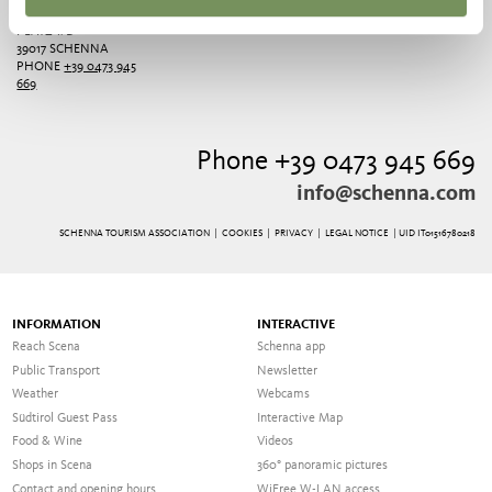
ERZHERZOG JOHANN
PLATZ 1/D
39017 SCHENNA
PHONE
+39 0473 945
669
Phone +39 0473 945 669
info@schenna.com
SCHENNA TOURISM ASSOCIATION |
COOKIES
|
PRIVACY
|
LEGAL NOTICE
| UID IT01516780218
INFORMATION
INTERACTIVE
Reach Scena
Schenna app
Public Transport
Newsletter
Weather
Webcams
Südtirol Guest Pass
Interactive Map
Food & Wine
Videos
Shops in Scena
360° panoramic pictures
Contact and opening hours
WiFree W-LAN access