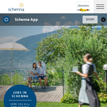
Schenna App
SHOW
JOBS IN
SCHENNA
HERE YOU WILL
FIND SUITABLE