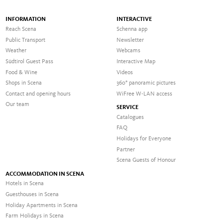
INFORMATION
INTERACTIVE
Reach Scena
Schenna app
Public Transport
Newsletter
Weather
Webcams
Südtirol Guest Pass
Interactive Map
Food & Wine
Videos
Shops in Scena
360° panoramic pictures
Contact and opening hours
WiFree W-LAN access
Our team
SERVICE
Catalogues
FAQ
Holidays for Everyone
Partner
Scena Guests of Honour
ACCOMMODATION IN SCENA
Hotels in Scena
Guesthouses in Scena
Holiday Apartments in Scena
Farm Holidays in Scena