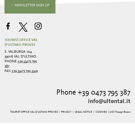
NEWSLETTER SIGN UP
TOURIST OFFICE VAL
D'ULTIMO-PROVES
S. VALBURGA 104
39016 VAL D'ULTIMO
PHONE
+39 0473 795
387
FAX
+39 0473 795 049
Phone +39 0473 795 387
info@ultental.it
TOURIST OFFICE VAL D'ULTIMO-PROVES |
PRIVACY
|
LEGAL NOTICE
|
COOKIES
| UID IT02291180210