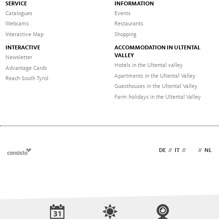
SERVICE
INFORMATION
Catalogues
Events
Webcams
Restaurants
Interactive Map
Shopping
INTERACTIVE
ACCOMMODATION IN ULTENTAL
VALLEY
Newsletter
Hotels in the Ultental valley
Advantage Cards
Apartments in the Ultental Valley
Reach South Tyrol
Guesthouses in the Ultental Valley
Farm holidays in the Ultental Valley
DE
//
IT
//
EN
//
NL