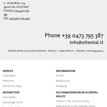
S. VALBURGA 104
39016 VAL D'ULTIMO
PHONE
+39 0473 795
387
FAX
+39 0473 795 049
Phone +39 0473 795 387
info@ultental.it
TOURIST OFFICE VAL D'ULTIMO-PROVES |
PRIVACY
|
LEGAL NOTICE
|
COOKIES
| UID IT02291180210
SERVICE
INFORMATION
Catalogues
Events
Webcams
Restaurants
Interactive Map
Shopping
INTERACTIVE
ACCOMMODATION IN ULTENTAL
VALLEY
Newsletter
Hotels in the Ultental valley
Advantage Cards
Apartments in the Ultental Valley