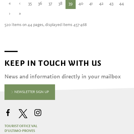
«
‹
35
36
37
38
39
40
41
42
43
44
›
»
520 items on 44 pages, displayed items 457-468
KEEP IN TOUCH WITH US
News and information directly in your mailbox
NEWSLETTER SIGN UP
TOURIST OFFICE VAL
D'ULTIMO-PROVES