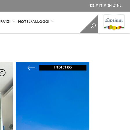
DE
//
IT
//
EN
//
NL
RVIZI
HOTEL/ALLOGGI
INDIETRO