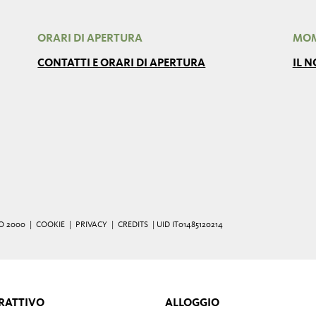
ORARI DI APERTURA
MOM
CONTATTI E ORARI DI APERTURA
IL 
O 2000 |
COOKIE
|
PRIVACY
|
CREDITS
| UID IT01485120214
RATTIVO
ALLOGGIO