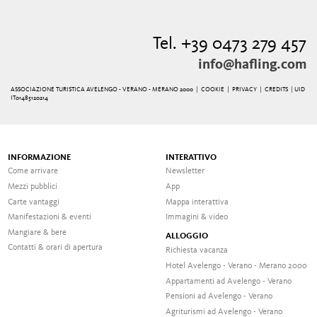
Tel. +39 0473 279 457
info@hafling.com
ASSOCIAZIONE TURISTICA AVELENGO - VERANO - MERANO 2000 |
COOKIE
|
PRIVACY
|
CREDITS
| UID
IT01485120214
INFORMAZIONE
INTERATTIVO
Come arrivare
Newsletter
Mezzi pubblici
App
Carte vantaggi
Mappa interattiva
Manifestazioni & eventi
Immagini & video
Mangiare & bere
ALLOGGIO
Contatti & orari di apertura
Richiesta vacanza
Hotel Avelengo - Verano - Merano 2000
Appartamenti ad Avelengo - Verano
Pensioni ad Avelengo - Verano
Agriturismi ad Avelengo - Verano