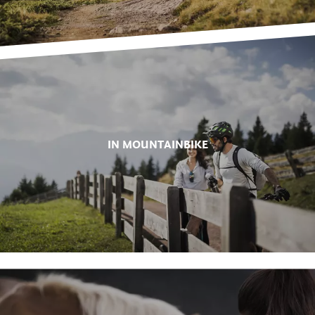
proprio al paese di Avelengo, si esplorano territori sempre
nuovi e si fa sosta nei punti panoramici più belli. Adatti a
grandi e piccini, i Haflinger sono la razza ideale per
avvicinarsi a questo particolare mondo. Ma la regione
vacanze offre quanto di meglio anche agli appassionati di
mountain bike e di running. Sui numerosi trail non c’è che
l’imbarazzo della scelta tra
sport e attività
del tempo
libero
. A garantire il massimo del divertimento per le
famiglie
ci sono l’Outdoor Kids Camp, la pista per bob su
IN MOUNTAINBIKE
rotaia non lontano dalla città e tanti sentieri tematici adatti
anche ai più piccini.