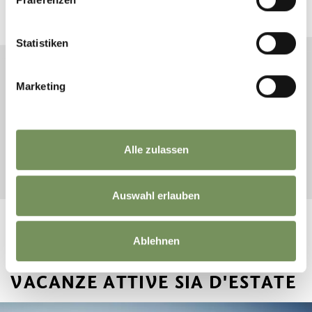
Pianifica ora la tua vacanza da sogno
Statistiken
ARRIVO
Marketing
PARTENZA
Alle zulassen
AVVIA LA RICERCA
Auswahl erlauben
Ablehnen
VACANZE ATTIVE SIA D'ESTATE