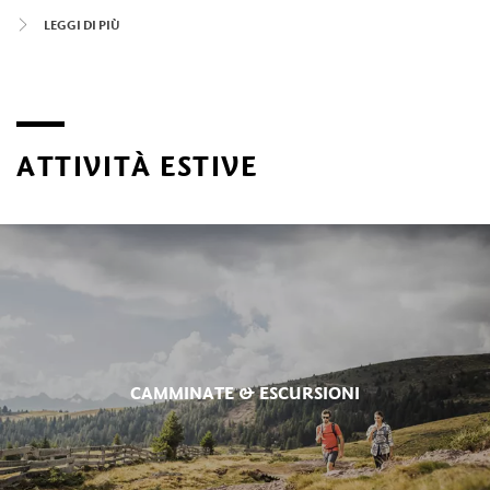
un’apprezzata area per
praticare lo sci e altri
sport
LEGGI DI PIÙ
invernali
, raggiungibile da Merano con la macchina o con la
funivia. Le ampie piste sono particolarmente adatte a chi
ama le attività più soft e alle famiglie con bambini e nei
tanti rifugi facilmente raggiungibili a pieni si possono
assaporare le specialità locali. Per godersi la neve lontano
dalle piste si può scegliere tra numerosi sentieri battuti da
ATTIVITÀ ESTIVE
cui si aprono scorci meravigliosi sulla vallata. Altrettanto
apprezzate sono le romantiche passeggiate in carrozza
trainata da cavalli.
Tra prati verdi e vette solitarie come il Picco Ivigna in estate
si trova un vero paradiso per
alpinisti ed escursionisti
di cui
guide esperte e qualificate permettono di scoprire gli angoli
più belli in tutta sicurezza. E non mancano nemmeno le
malghe e i rifugi per una pausa veloce o un pranzo rilassato
CAMMINATE & ESCURSIONI
al sole.
Altra attività particolarmente apprezzata è
l’equitazione
:
in groppa ai docili cavalli Haflinger che devono il loro nome