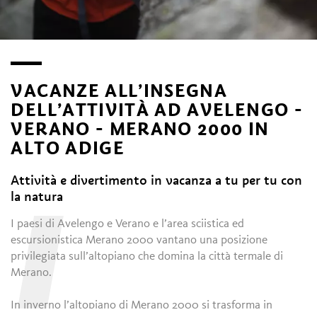
VACANZE ALL’INSEGNA
DELL’ATTIVITÀ AD AVELENGO -
VERANO - MERANO 2000 IN
ALTO ADIGE
Attività e divertimento in vacanza a tu per tu con
I
la natura
I paesi di Avelengo e Verano e l’area sciistica ed
escursionistica Merano 2000 vantano una posizione
privilegiata sull’altopiano che domina la città termale di
Merano.
In inverno l’altopiano di Merano 2000 si trasforma in