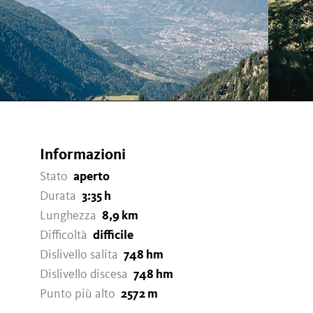
Informazioni
Stato
aperto
Durata
3:35 h
Lunghezza
8,9 km
Difficoltà
difficile
Dislivello salita
748 hm
Dislivello discesa
748 hm
Punto più alto
2572 m