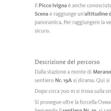
Il
Picco Ivigna
è anche conosciut
Scena
e raggiunge un'
altitudine 
panoramica. Per raggiungere la v
sicuro.
Descrizione del percorso
Dalla stazione a monte di
Merano
sentiero
Nr. 19A
si dirama. Qui si
Dopo circa 700 m si trova sulla si
Si prosegue oltre la forcella Oswal
Seguendo il
sentiero Nr. 19
, si ra