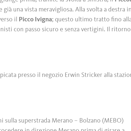
 già una vista meravigliosa. Alla svolta a destra in
verso il
Picco Ivigna
; questo ultimo tratto fino all
nisti con passo sicuro e senza vertigini. Il ritorno
icata presso il negozio Erwin Stricker alla stazio
ni sulla superstrada Merano – Bolzano (MEBO)
rocedere in direzione Merano prima di girare a