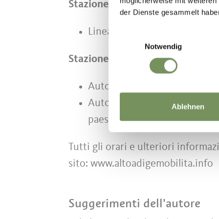
möglicherweise mit weiteren
Stazione a valle della Funivia M
der Dienste gesammelt habe
Linea 1/1A
Einwilligungsauswahl
Notwendig
Stazione a valle della cavinovia a
Autolinea 225 Merano - Avele
Autolinea 204 Avelengo - Ver
Ablehnen
paese, da qui prendere l’autol
Tutti gli orari e ulteriori informa
sito: www.altoadigemobilita.info
Suggerimenti dell'autore