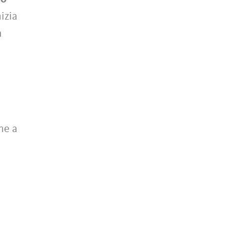
izia
a
ne a