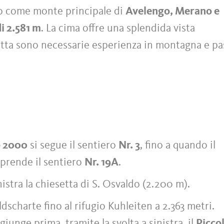
o come monte principale di
Avelengo, Merano e
di 2.581 m
. La cima offre una splendida vista
etta sono necessarie esperienza in montagna e pa
 2000
si segue il sentiero
Nr. 3
, fino a quando il
 prende il sentiero
Nr. 19A
.
nistra la chiesetta di S. Osvaldo (2.200 m).
dscharte fino al rifugio Kuhleiten a 2.363 metri.
ggiunge prima, tramite la svolta a sinistra, il
Picco