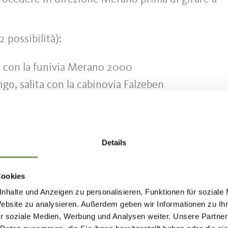
2 possibilità):
ta con la funivia Merano 2000
o, salita con la cabinovia Falzeben
Details
ione a valle della funivia Merano 2000/Val di Nov
tazione a valle dalla cabinovia Falzeben
Cookies
nhalte und Anzeigen zu personalisieren, Funktionen für soziale
Website zu analysieren. Außerdem geben wir Informationen zu I
r soziale Medien, Werbung und Analysen weiter. Unsere Partner