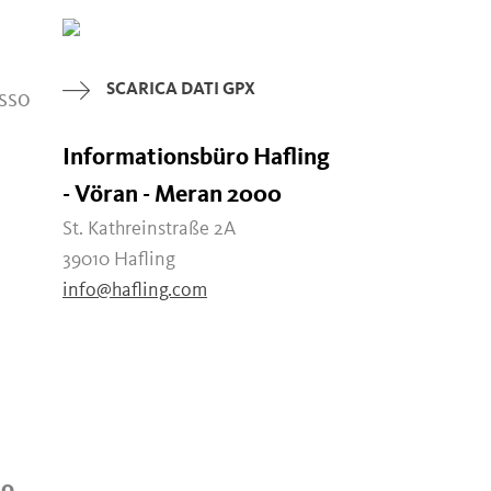
SCARICA DATI GPX
sso
Informationsbüro Hafling
- Vöran - Meran 2000
St. Kathreinstraße 2A
39010 Hafling
info@hafling.com
lo