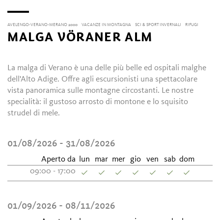
AVELENGO-VERANO-MERANO 2000
VACANZE IN MONTAGNA
SCI & SPORT INVERNALI
RIFUGI
MALGA VÖRANER ALM
La malga di Verano è una delle più belle ed ospitali malghe
dell'Alto Adige. Offre agli escursionisti una spettacolare
vista panoramica sulle montagne circostanti. Le nostre
specialità: il gustoso arrosto di montone e lo squisito
strudel di mele.
01/08/2026 - 31/08/2026
Aperto da
lun
mar
mer
gio
ven
sab
dom
09:00 - 17:00
01/09/2026 - 08/11/2026