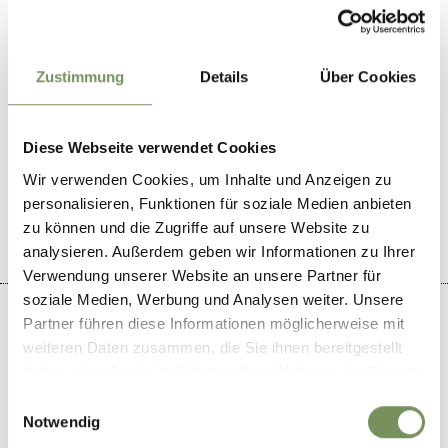
verri.unterkofler@gmail.com
T
+39 345 4472170
Zustimmung
Details
Über Cookies
Diese Webseite verwendet Cookies
Wir verwenden Cookies, um Inhalte und Anzeigen zu
IL CONTENUTO VI È STATO UTILE?
SÌ
NO
personalisieren, Funktionen für soziale Medien anbieten
zu können und die Zugriffe auf unsere Website zu
analysieren. Außerdem geben wir Informationen zu Ihrer
Verwendung unserer Website an unsere Partner für
soziale Medien, Werbung und Analysen weiter. Unsere
Partner führen diese Informationen möglicherweise mit
weiteren Daten zusammen, die Sie ihnen bereitgestellt
haben oder die sie im Rahmen Ihrer Nutzung der Dienste
+
gesammelt haben.
Einwilligungsauswahl
−
Notwendig