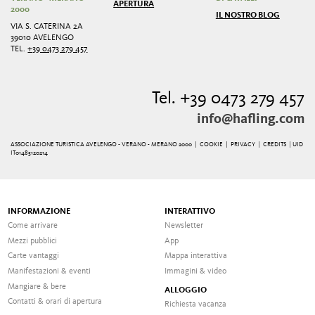
APERTURA
2000
IL NOSTRO BLOG
VIA S. CATERINA 2A
39010 AVELENGO
TEL.
+39 0473 279 457
Tel. +39 0473 279 457
info@hafling.com
ASSOCIAZIONE TURISTICA AVELENGO - VERANO - MERANO 2000 |
COOKIE
|
PRIVACY
|
CREDITS
| UID
IT01485120214
INFORMAZIONE
INTERATTIVO
Come arrivare
Newsletter
Mezzi pubblici
App
Carte vantaggi
Mappa interattiva
Manifestazioni & eventi
Immagini & video
Mangiare & bere
ALLOGGIO
Contatti & orari di apertura
Richiesta vacanza