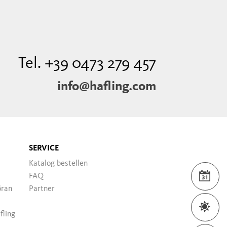
Tel. +39 0473 279 457
info@hafling.com
SERVICE
Katalog bestellen
FAQ
VER
öran
Partner
WET
fling