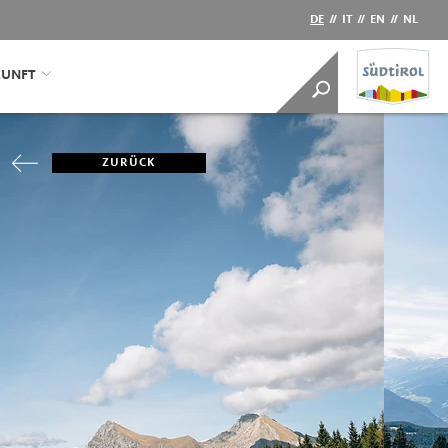
DE
//
IT
//
EN
//
NL
KUNFT
ZURÜCK