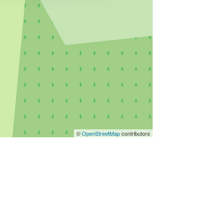
©
OpenStreetMap
contributors