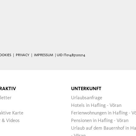
OOKIES
|
PRIVACY
|
IMPRESSUM
| UID IT01485120214
RAKTIV
UNTERKUNFT
letter
Urlaubsanfrage
Hotels in Hafling - Vöran
aktive Karte
Ferienwohnungen in Hafling - V
r & Videos
Pensionen in Hafling - Vöran
Urlaub auf dem Bauernhof in Ha