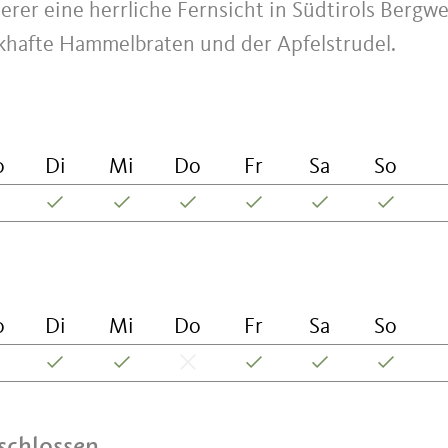
rer eine herrliche Fernsicht in Südtirols Bergwe
ckhafte Hammelbraten und der Apfelstrudel.
o
Di
Mi
Do
Fr
Sa
So
o
Di
Mi
Do
Fr
Sa
So
schlossen