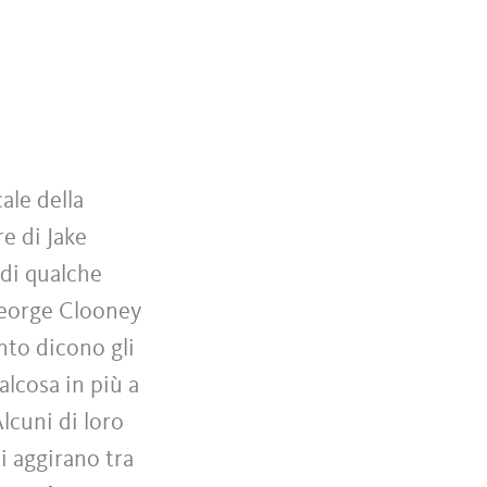
cale della
re di Jake
 di qualche
 George Clooney
nto dicono gli
ualcosa in più a
lcuni di loro
i aggirano tra