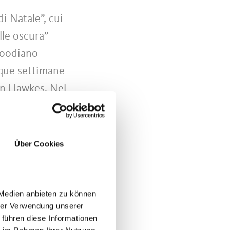
i Natale”, cui
lle oscura”
ywoodiano
inque settimane
ohn Hawkes. Nel
n come
evisione degli
 a “La grande
Über Cookies
ossible”, “The
rg.
 Medien anbieten zu können
hrer Verwendung unserer
tzi” che in un
 führen diese Informationen
proprio in Val