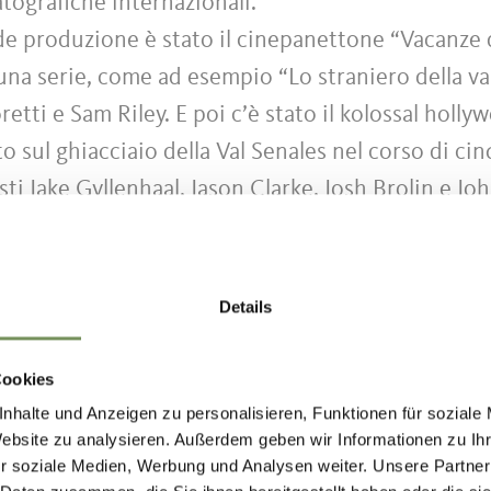
tografiche internazionali.
e produzione è stato il cinepanettone “Vacanze d
na serie, come ad esempio “Lo straniero della va
etti e Sam Riley. E poi c’è stato il kolossal holl
to sul ghiacciaio della Val Senales nel corso di c
ti Jake Gyllenhaal, Jason Clarke, Josh Brolin e J
to film la Val Senales ha ottenuto una nominatio
tion europea nell’industria del cinema e della tel
” piazzandosi nella top ten dei migliori set acanto
Details
aolo Sorrentino, “Il Trono di spade”, “Mission Imp
 Hotel” e “Il ponte delle spie” di Steven Spielbe
Cookies
nhalte und Anzeigen zu personalisieren, Funktionen für soziale
Website zu analysieren. Außerdem geben wir Informationen zu I
a girata in Val Senales è “Iceman - The legend of Ö
r soziale Medien, Werbung und Analysen weiter. Unsere Partner
 ripreso la location di vita originale, dato che fu 