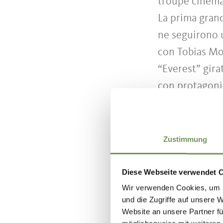
troupe cinema
La prima grand
ne seguirono u
con Tobias Mor
“Everest” gira
con protagonis
2017 per ques
“migliore loca
ultimi 10 anni
Zustimmung
bellezza” di P
Grand Budapest
Diese Webseite verwendet 
Wir verwenden Cookies, um I
und die Zugriffe auf unsere 
Altra pellicol
Website an unsere Partner fü
certo senso ha