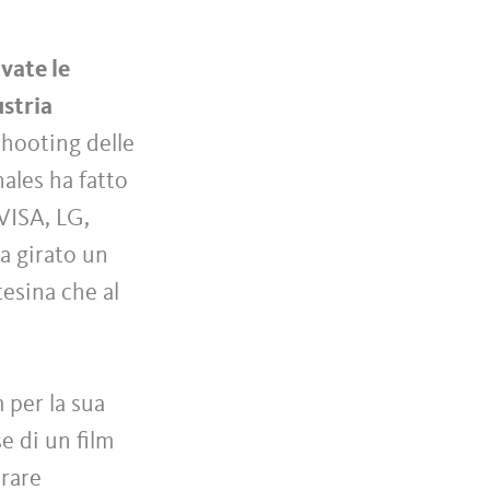
ivate le
ustria
shooting delle
ales ha fatto
 VISA, LG,
a girato un
tesina che al
 per la sua
e di un film
irare