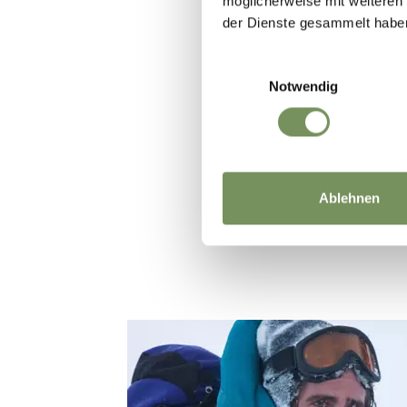
möglicherweise mit weiteren
der Dienste gesammelt habe
Senales nelle 
del celebre u
Einwilligungsauswahl
Notwendig
Con il ritrova
Val Senales d
arrivarono le 
Ablehnen
tra cui anche