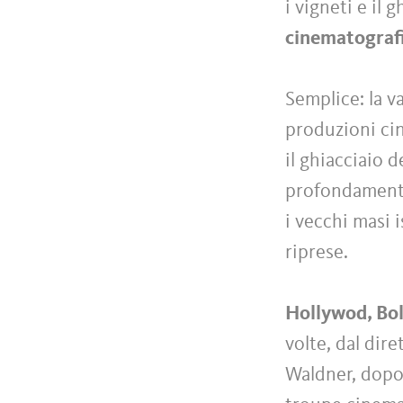
i vigneti e il 
cinematografic
Semplice: la v
produzioni cin
il ghiacciaio 
profondamente
i vecchi masi i
riprese.
Hollywod, Bo
volte, dal dir
Waldner, dopo 