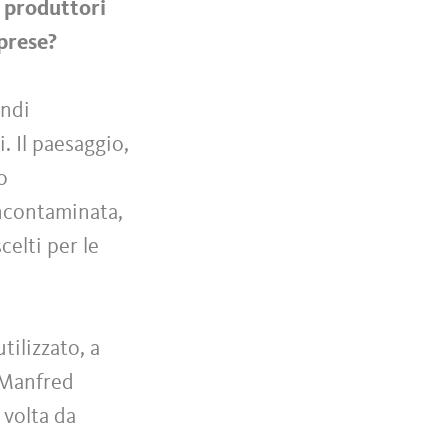
ù produttori
iprese?
andi
. Il paesaggio,
o
incontaminata,
celti per le
ilizzato, a
s Manfred
 volta da