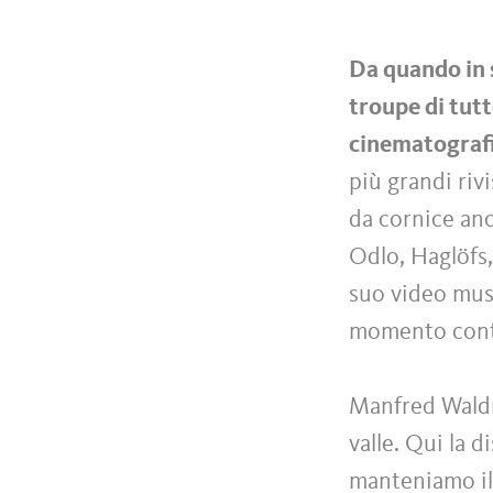
Da quando in s
troupe di tutt
cinematografi
più grandi riv
da cornice anc
Odlo, Haglöfs,
suo video musi
momento conta 
Manfred Waldne
valle. Qui la 
manteniamo il