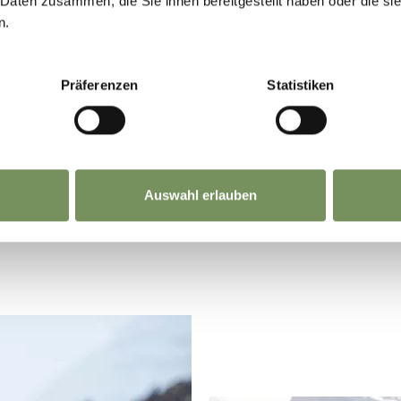
 Daten zusammen, die Sie ihnen bereitgestellt haben oder die s
n.
Alpi Venoste che nel 1991 due escursionisti rinven
omo venuto dal ghiaccio:
Ötzi
.
Präferenzen
Statistiken
mento della cosiddetta mummia del Similaun di 5.
ivenne improvvisamente celebre in tutto il mondo
troupe televisive per girare i primi documentari 
Auswahl erlauben
 National Geographics USA, History Channel e la 