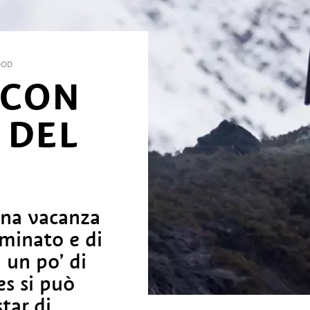
OOD
 CON
 DEL
una vacanza
minato e di
 un po’ di
es si può
tar di