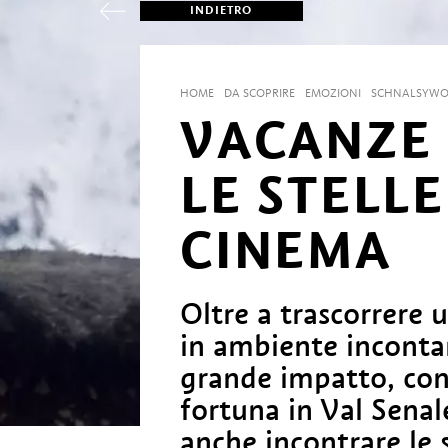
INDIETRO
HOME
DA SCOPRIRE
EMOZIONI
SCHNALSYW
VACANZE
LE STELLE
CINEMA
Oltre a trascorrere 
in ambiente inconta
grande impatto, con
fortuna in Val Senal
anche incontrare le s