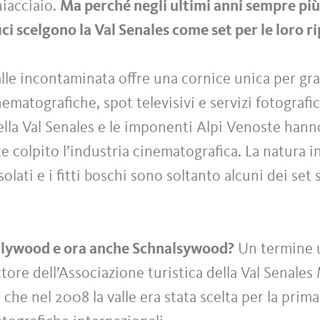
ghiacciaio.
Ma perché negli ultimi anni sempre pi
i scelgono la Val Senales come set per le loro r
alle incontaminata offre una cornice unica per gr
ematografiche, spot televisivi e servizi fotografici
della Val Senales e le imponenti Alpi Venoste hann
 colpito l’industria cinematografica. La natura 
solati e i fitti boschi sono soltanto alcuni dei set s
llywood e ora anche Schnalsywood?
Un termine ut
ettore dell’Associazione turistica della Val Senale
che nel 2008 la valle era stata scelta per la prima