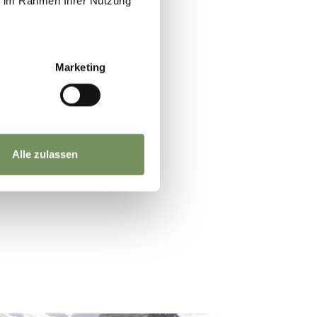
ie im Rahmen Ihrer Nutzung
nero i resti
Marketing
300 anni, la
. Ben presto
sulla mummia,
Alle zulassen
BBC.