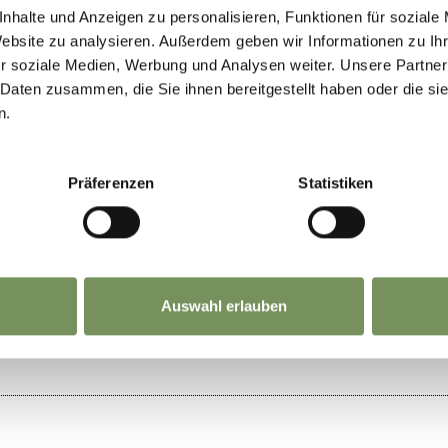
nhalte und Anzeigen zu personalisieren, Funktionen für soziale
3/2026 - 08/11/2026
Website zu analysieren. Außerdem geben wir Informationen zu I
r soziale Medien, Werbung und Analysen weiter. Unsere Partner
 Daten zusammen, die Sie ihnen bereitgestellt haben oder die s
n
mar
mer
gio
ven
sab
dom
n.
Präferenzen
Statistiken
TO VI È STATO UTILE?
Auswahl erlauben