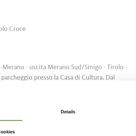
olo Croce
-Merano - uscita Merano Sud/Sinigo - Tirolo -
l parcheggio presso la Casa di Cultura. Dal
asseggiata Falkner e Via del Castello a Castel Tiro
Details
tura (a pagamento)
Cookies