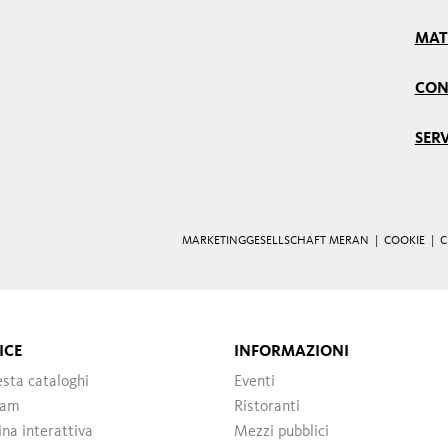
MAT
CON
SERV
MARKETINGGESELLSCHAFT MERAN |
COOKIE
|
C
ICE
INFORMAZIONI
esta cataloghi
Eventi
cam
Ristoranti
ina interattiva
Mezzi pubblici