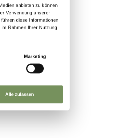
 Medien anbieten zu können
hrer Verwendung unserer
 führen diese Informationen
ie im Rahmen Ihrer Nutzung
Marketing
SÌ
NO
Alle zulassen