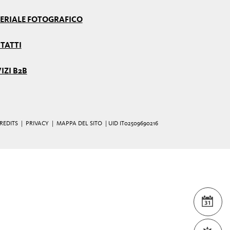
ERIALE FOTOGRAFICO
TATTI
IZI B2B
REDITS
|
PRIVACY
|
MAPPA DEL SITO
| UID IT02509690216
EVE