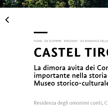
HOME
DA SCOPRIRE
EMOZIONI
VIA ROMANICA DELLE
CASTEL TI
La dimora avita dei Cont
importante nella storia
Museo storico-culturale
Residenza degli omonimi conti, Cas