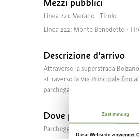
Mezzi pubblici
Linea 221: Merano - Tirolo
Linea 222: Monte Benedetto - Tir
Descrizione d'arrivo
Attraverso la superstrada Bolzano
attraverso la Via Principale fino a
parcheggio a piedi attraverso la p
Dove parcheggiare
Zustimmung
Parcheggio presso la Casa di Cul
Diese Webseite verwendet 