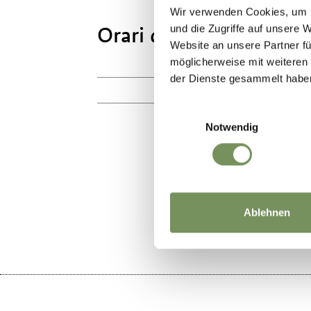
Wir verwenden Cookies, um I
Orari di apertura:
15/0
und die Zugriffe auf unsere 
Website an unsere Partner fü
möglicherweise mit weiteren
lu
der Dienste gesammelt habe
10:00 - 17:00
Einwilligungsauswahl
Notwendig
IL CONTENU
Ablehnen