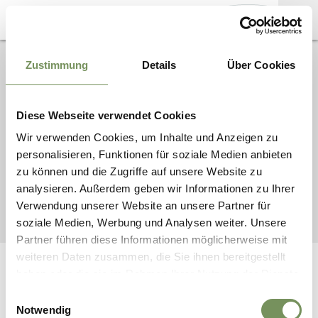
MARKETINGGESELLSCHAFT
Zustimmung
Details
Über Cookies
INFORMAZIONI
MERAN
STAMPA
SEDE LEGALE: VIA
PALADE 95
MATERIALE
UFFICIO: VIA CASSA DI
FOTOGRAFICO
Diese Webseite verwendet Cookies
RISPARMIO 23
39012 MERANO (ALTO
CONTATTI
Wir verwenden Cookies, um Inhalte und Anzeigen zu
ADIGE)
personalisieren, Funktionen für soziale Medien anbieten
SERVIZI B2B
zu können und die Zugriffe auf unsere Website zu
analysieren. Außerdem geben wir Informationen zu Ihrer
Verwendung unserer Website an unsere Partner für
MARKETINGGESELLSCHAFT MERAN |
COOKIE
|
CREDITS
|
PRIVACY
|
MAPPA DEL SITO
| UID
IT02509690216
soziale Medien, Werbung und Analysen weiter. Unsere
Partner führen diese Informationen möglicherweise mit
weiteren Daten zusammen, die Sie ihnen bereitgestellt
haben oder die sie im Rahmen Ihrer Nutzung der Dienste
INTERATTIVO
SERVICE
gesammelt haben.
Come arrivare
Richiesta cataloghi
Einwilligungsauswahl
Carte vantaggi
Webcam
Notwendig