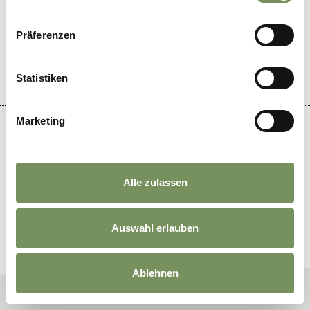
Piantina interattiva
INFORMAZIONI
Präferenzen
Eventi
Ristoranti
Mezzi pubblici
Statistiken
Marketing
DE
//
IT
//
EN
//
NL
//
FR
Alle zulassen
Auswahl erlauben
Ablehnen