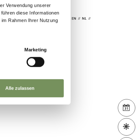
hrer Verwendung unserer
 führen diese Informationen
DE
//
IT
//
EN
//
NL
//
FR
ie im Rahmen Ihrer Nutzung
Marketing
Alle zulassen
WEA