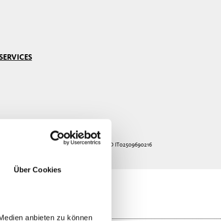
SERVICES
 |
COOKIES
|
IMPRESSUM
|
PRIVACY
| UID IT02509690216
Über Cookies
 Medien anbieten zu können