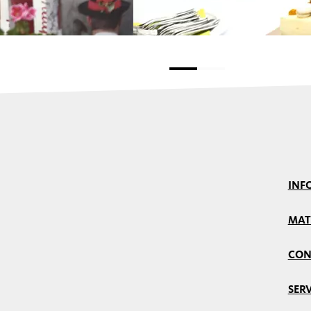
INF
MAT
CON
SERV