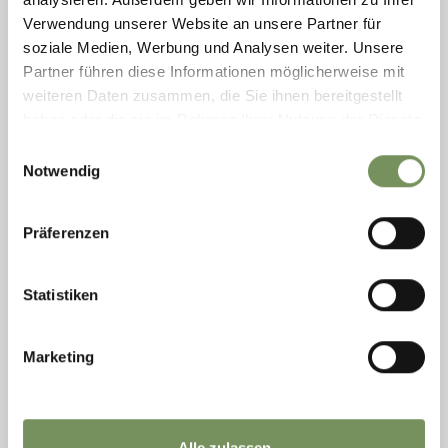
info@tenniscamp-naturns.com
Verwendung unserer Website an unsere Partner für
www.tenniscamp-naturns.com
soziale Medien, Werbung und Analysen weiter. Unsere
LEGGI DI PIÙ
Partner führen diese Informationen möglicherweise mit
weiteren Daten zusammen, die Sie ihnen bereitgestellt
haben oder die sie im Rahmen Ihrer Nutzung der Dienste
gesammelt haben.
Einwilligungsauswahl
Notwendig
Präferenzen
Statistiken
Marketing
FERMATA AUTOBUS BAGNI DI ZOLFO
Fermata della seguente linea: 204 "Avelengo - Verano -Meltina - Terlano
Alle zulassen