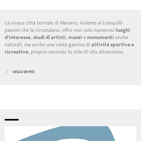
La vivace città termale di Merano, insieme ai tranquilli
paesini che la circondano, offre non solo numerosi
luoghi
d'interesse
,
studi di artisti
,
musei
e
monumenti
anche
naturali, ma anche una vasta gamma di
attività sportive e
ricreative
, proprio secondo lo stile di vita altoatesino.
A Merano e dintorni c'è sempre qualcosa da fare tutto
LEGGI DI PIÙ
l'anno: di giorno, nelle vie storiche e lungo le vie dello
shopping
con le loro
boutique
,
nego
zi
e
bistrot
, ma anche
nei laboratori e nelle innovative
botteghe di artigianato
.
La sera è il turno di
bar
,
ristoranti
,
locande
,
enoteche
e
sale da ballo
del centro cittadino e dei comuni limitrofi.