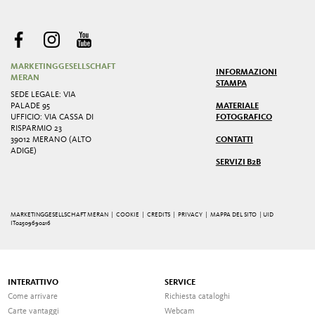
MARKETINGGESELLSCHAFT
INFORMAZIONI
MERAN
STAMPA
SEDE LEGALE: VIA
PALADE 95
MATERIALE
UFFICIO: VIA CASSA DI
FOTOGRAFICO
RISPARMIO 23
39012 MERANO (ALTO
CONTATTI
ADIGE)
SERVIZI B2B
MARKETINGGESELLSCHAFT MERAN |
COOKIE
|
CREDITS
|
PRIVACY
|
MAPPA DEL SITO
| UID
IT02509690216
INTERATTIVO
SERVICE
Come arrivare
Richiesta cataloghi
Carte vantaggi
Webcam