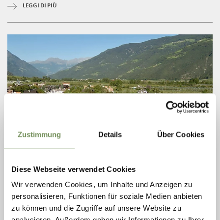
LEGGI DI PIÙ
Zustimmung
Details
Über Cookies
Diese Webseite verwendet Cookies
TENNIS A NATURNO
Wir verwenden Cookies, um Inhalte und Anzeigen zu
A Naturno ci sono quattro campi in terra battuta all'aperto ben curati e
personalisieren, Funktionen für soziale Medien anbieten
quattro campi coperti con tappeto in granulato di gomma per gli
appassionati di ...
zu können und die Zugriffe auf unsere Website zu
analysieren. Außerdem geben wir Informationen zu Ihrer
T
+39 0473 668 094