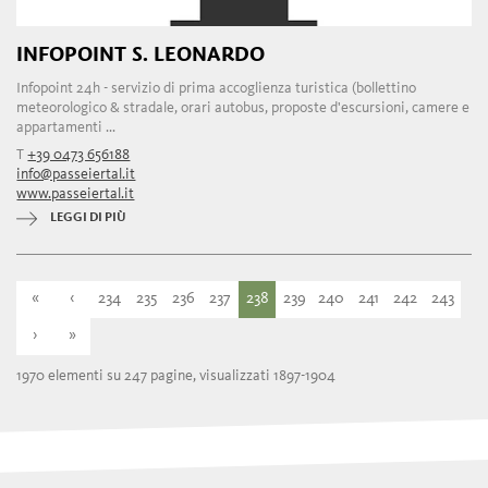
INFOPOINT S. LEONARDO
Infopoint 24h - servizio di prima accoglienza turistica (bollettino
meteorologico & stradale, orari autobus, proposte d'escursioni, camere e
appartamenti ...
T
+39 0473 656188
info@passeiertal.it
www.passeiertal.it
LEGGI DI PIÙ
«
‹
234
235
236
237
238
239
240
241
242
243
›
»
1970 elementi su 247 pagine, visualizzati 1897-1904