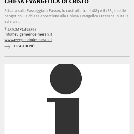
CHIESA EVANGELICA DI CRISTO
Situata sulla Passeggiata Passer, fu costruita tra il 1883 e il 1885 in stile
neogotico. La chiesa appartiene alla Chiesa Evangelica Luterana in Italia
ed è un ...
T
+39 0473 492395
info@ev-gemeinde-meran.it
www.ev-gemeinde-meran.it
LEGGI DI PIÙ