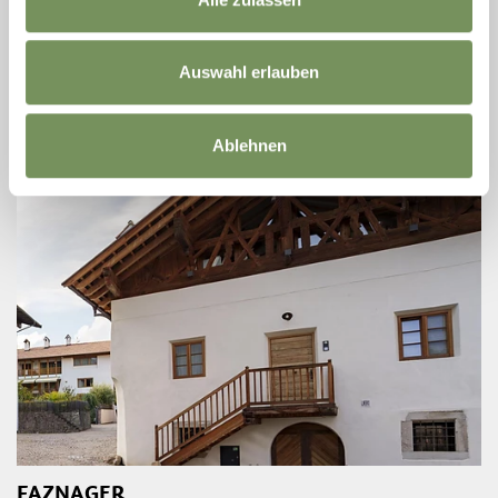
- Bolzano" Tutti gli orari e ulteriori informazioni sono disponibili sul sito:
...
T
+39 0471 668282
info@moelten.net
Auswahl erlauben
www.moelten.net
LEGGI DI PIÙ
Ablehnen
FAZNAGER