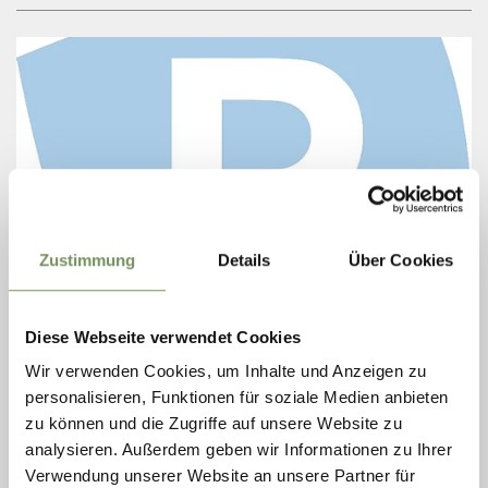
Zustimmung
Details
Über Cookies
Diese Webseite verwendet Cookies
PARCHEGGIO KNOTTNKINO
Wir verwenden Cookies, um Inhalte und Anzeigen zu
Il parcheggio pubblico si trova sinistra della strada principale e sopra
personalisieren, Funktionen für soziale Medien anbieten
l'osteria Eggerhof a Verano.
zu können und die Zugriffe auf unsere Website zu
T
+39 0473 278 126
info@egger-hof.com
analysieren. Außerdem geben wir Informationen zu Ihrer
www.egger-hof.com
Verwendung unserer Website an unsere Partner für