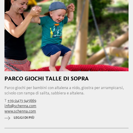
PARCO GIOCHI TALLE DI SOPRA
Parco giochi per bambini con altalena a nido, giostra per arrampicarsi,
scivolo con rampa di salita, sabbiera e altalena.
T
+39 0473 945669
info@schenna.com
www.schenna.com
LEGGI DI PIÙ