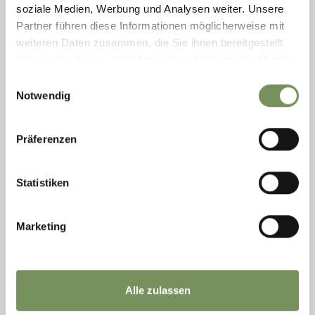
LEGGI DI PIÙ
soziale Medien, Werbung und Analysen weiter. Unsere
Partner führen diese Informationen möglicherweise mit
weiteren Daten zusammen, die Sie ihnen bereitgestellt
haben oder die sie im Rahmen Ihrer Nutzung der Dienste
gesammelt haben.
Einwilligungsauswahl
Notwendig
Präferenzen
Statistiken
Marketing
MEDICO DOTT. WERNER DUBIS
Il medico di base di S. Martino si trova nel comune Orari d' apertura
(solo su appuntamento): • LU, GI, VE ore 09:00 - 12:00 • MA ore15:00
Alle zulassen
-18:00 (per tutti i ...
T
+39 0473 650167