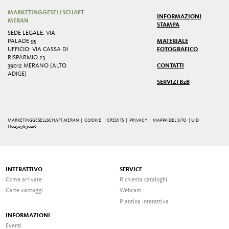
MARKETINGGESELLSCHAFT
INFORMAZIONI
MERAN
STAMPA
SEDE LEGALE: VIA
PALADE 95
MATERIALE
UFFICIO: VIA CASSA DI
FOTOGRAFICO
RISPARMIO 23
39012 MERANO (ALTO
CONTATTI
ADIGE)
SERVIZI B2B
MARKETINGGESELLSCHAFT MERAN |
COOKIE
|
CREDITS
|
PRIVACY
|
MAPPA DEL SITO
| UID
IT02509690216
INTERATTIVO
SERVICE
Come arrivare
Richiesta cataloghi
Carte vantaggi
Webcam
Piantina interattiva
INFORMAZIONI
Eventi