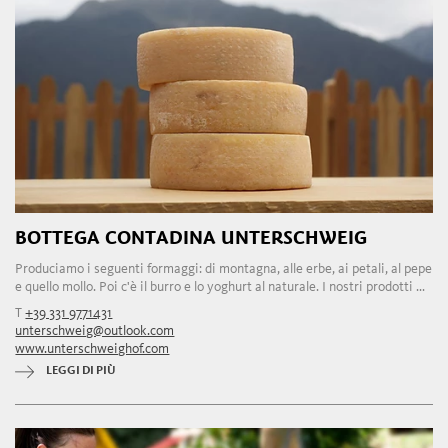
BOTTEGA CONTADINA UNTERSCHWEIG
Produciamo i seguenti formaggi: di montagna, alle erbe, ai petali, al pepe
e quello mollo. Poi c'è il burro e lo yoghurt al naturale. I nostri prodotti ...
T
+39 331 9771431
unterschweig@outlook.com
www.unterschweighof.com
LEGGI DI PIÙ