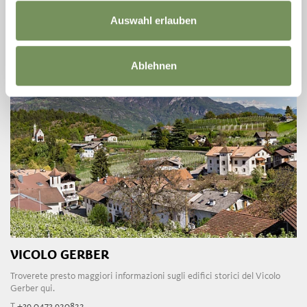
dr.dubis.werner@gmail.com
Auswahl erlauben
LEGGI DI PIÙ
Ablehnen
VICOLO GERBER
Troverete presto maggiori informazioni sugli edifici storici del Vicolo
Gerber qui.
T
+39 0473 920822