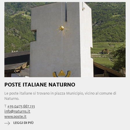
POSTE ITALIANE NATURNO
Le poste italiane si trovano in piazza Municipio, vicino al comune di
Naturno.
T
+39 0473 667 133
info@naturns.it
www.poste.it
LEGGI DI PIÙ