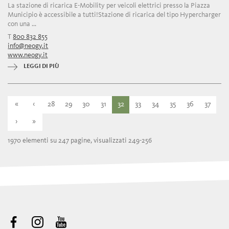
La stazione di ricarica E-Mobility per veicoli elettrici presso la Piazza
Municipio è accessibile a tutti!Stazione di ricarica del tipo Hypercharger
con una ...
T
800 832 855
info@neogy.it
www.neogy.it
LEGGI DI PIÙ
«
‹
28
29
30
31
32
33
34
35
36
37
›
»
1970 elementi su 247 pagine, visualizzati 249-256