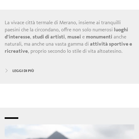
La vivace città termale di Merano, insieme ai tranquilli
paesini che la circondano, offre non solo numerosi
luoghi
d'interesse
,
studi di artisti
,
musei
e
monumenti
anche
naturali, ma anche una vasta gamma di
attività sportive e
ricreative
, proprio secondo lo stile di vita altoatesino.
A Merano e dintorni c'è sempre qualcosa da fare tutto
LEGGI DI PIÙ
l'anno: di giorno, nelle vie storiche e lungo le vie dello
shopping
con le loro
boutique
,
nego
zi
e
bistrot
, ma anche
nei laboratori e nelle innovative
botteghe di artigianato
.
La sera è il turno di
bar
,
ristoranti
,
locande
,
enoteche
e
sale da ballo
del centro cittadino e dei comuni limitrofi.