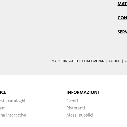
MAT
CON
SERV
MARKETINGGESELLSCHAFT MERAN |
COOKIE
|
C
ICE
INFORMAZIONI
esta cataloghi
Eventi
cam
Ristoranti
ina interattiva
Mezzi pubblici