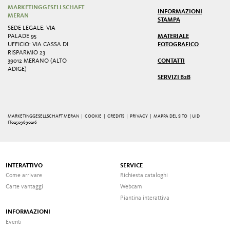
MARKETINGGESELLSCHAFT
INFORMAZIONI
MERAN
STAMPA
SEDE LEGALE: VIA
PALADE 95
MATERIALE
UFFICIO: VIA CASSA DI
FOTOGRAFICO
RISPARMIO 23
39012 MERANO (ALTO
CONTATTI
ADIGE)
SERVIZI B2B
MARKETINGGESELLSCHAFT MERAN |
COOKIE
|
CREDITS
|
PRIVACY
|
MAPPA DEL SITO
| UID
IT02509690216
INTERATTIVO
SERVICE
Come arrivare
Richiesta cataloghi
Carte vantaggi
Webcam
Piantina interattiva
INFORMAZIONI
Eventi