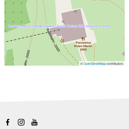
©
OpenStreetMap
contributors