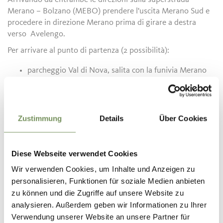
Merano – Bolzano (MEBO) prendere l'uscita Merano Sud e
procedere in direzione Merano prima di girare a destra
verso Avelengo.
Per arrivare al punto di partenza (2 possibilità):
parcheggio Val di Nova, salita con la funivia Merano
2000
parcheggio a Falzeben/Avelengo, salita con la
cabinovia Falzeben
Zustimmung
Details
Über Cookies
Dove parcheggiare
Diese Webseite verwendet Cookies
Parcheggio a pagamento a Falzeben (intera giornata €
4,00 per macchina)
Wir verwenden Cookies, um Inhalte und Anzeigen zu
Parcheggio gratuito alla stazione a valle della Funivia
personalisieren, Funktionen für soziale Medien anbieten
Merano 2000
zu können und die Zugriffe auf unsere Website zu
analysieren. Außerdem geben wir Informationen zu Ihrer
Verwendung unserer Website an unsere Partner für
luglio - settembre