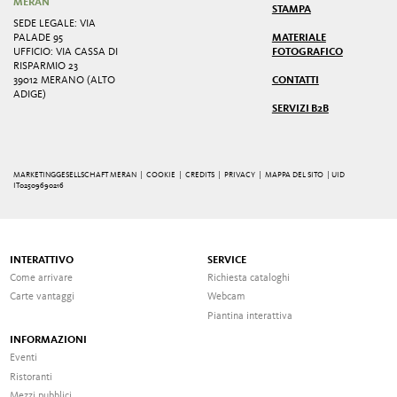
MERAN
STAMPA
SEDE LEGALE: VIA
PALADE 95
MATERIALE
UFFICIO: VIA CASSA DI
FOTOGRAFICO
RISPARMIO 23
39012 MERANO (ALTO
CONTATTI
ADIGE)
SERVIZI B2B
MARKETINGGESELLSCHAFT MERAN |
COOKIE
|
CREDITS
|
PRIVACY
|
MAPPA DEL SITO
| UID
IT02509690216
INTERATTIVO
SERVICE
Come arrivare
Richiesta cataloghi
Carte vantaggi
Webcam
Piantina interattiva
INFORMAZIONI
Eventi
Ristoranti
Mezzi pubblici