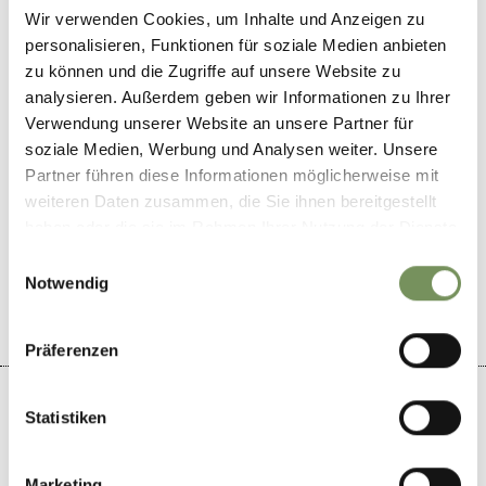
www.seelsorgeeinheit-untervinschgau.it
Wir verwenden Cookies, um Inhalte und Anzeigen zu
T
+39 0473 667168
personalisieren, Funktionen für soziale Medien anbieten
zu können und die Zugriffe auf unsere Website zu
Periodo consigliato
analysieren. Außerdem geben wir Informationen zu Ihrer
tutto l'anno
Verwendung unserer Website an unsere Partner für
soziale Medien, Werbung und Analysen weiter. Unsere
Partner führen diese Informationen möglicherweise mit
weiteren Daten zusammen, die Sie ihnen bereitgestellt
haben oder die sie im Rahmen Ihrer Nutzung der Dienste
gesammelt haben.
IL CONTENUTO VI È STATO UTILE?
SÌ
NO
Einwilligungsauswahl
Notwendig
Präferenzen
Statistiken
+
Marketing