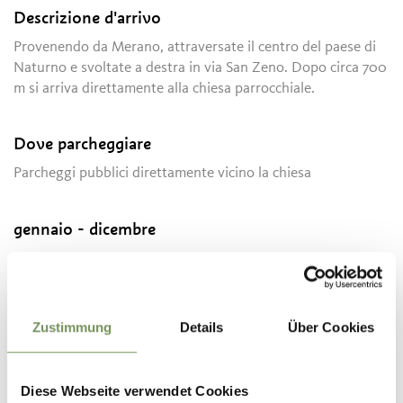
Descrizione d'arrivo
Provenendo da Merano, attraversate il centro del paese di
Naturno e svoltate a destra in via San Zeno. Dopo circa 700
m si arriva direttamente alla chiesa parrocchiale.
Dove parcheggiare
Parcheggi pubblici direttamente vicino la chiesa
gennaio - dicembre
Contatto
Parrocchia di Naturno
Zustimmung
Details
Über Cookies
Via castello 1
39025
Naturno
Diese Webseite verwendet Cookies
info@pfarrenaturns.org