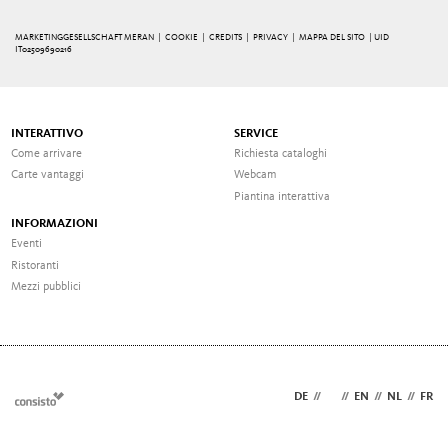
MARKETINGGESELLSCHAFT MERAN |
COOKIE
|
CREDITS
|
PRIVACY
|
MAPPA DEL SITO
| UID
IT02509690216
INTERATTIVO
SERVICE
Come arrivare
Richiesta cataloghi
Carte vantaggi
Webcam
Piantina interattiva
INFORMAZIONI
Eventi
Ristoranti
Mezzi pubblici
DE
//
IT
//
EN
//
NL
//
FR