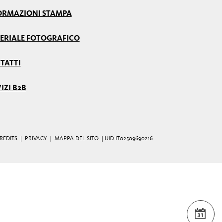
ORMAZIONI STAMPA
ERIALE FOTOGRAFICO
TATTI
IZI B2B
REDITS
|
PRIVACY
|
MAPPA DEL SITO
| UID IT02509690216
EVE