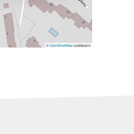
©
OpenStreetMap
contributors