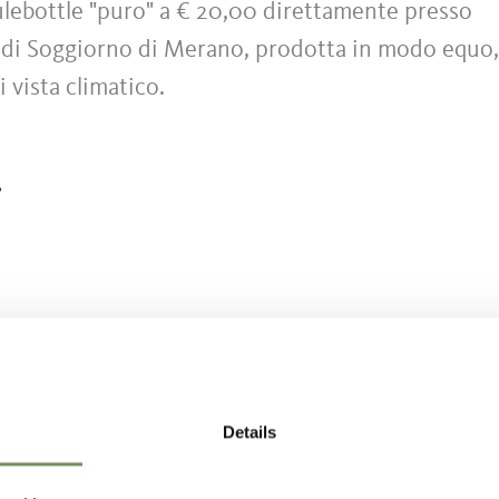
lebottle "puro" a € 20,00 direttamente presso
da di Soggiorno di Merano, prodotta in modo equo,
 vista climatico.
.
TO VI È STATO UTILE?
Details