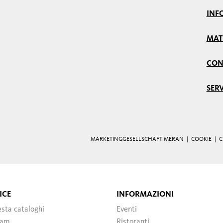
INF
MAT
CON
SERV
MARKETINGGESELLSCHAFT MERAN |
COOKIE
|
C
ICE
INFORMAZIONI
esta cataloghi
Eventi
cam
Ristoranti