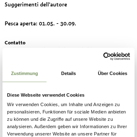
Suggerimenti dell'autore
Pesca aperta:
01.05. - 30.09.
Contatto
Società cooperativa turistica Val d'Ultimo/Proves
S. Valburga n. 104
39016
S. Valburga
Zustimmung
Details
Über Cookies
info@ultental.it
www.ultental.it
T
+39 0473 795387
Diese Webseite verwendet Cookies
Wir verwenden Cookies, um Inhalte und Anzeigen zu
personalisieren, Funktionen für soziale Medien anbieten
zu können und die Zugriffe auf unsere Website zu
analysieren. Außerdem geben wir Informationen zu Ihrer
IL CONTENUTO VI È STATO UTILE?
Verwendung unserer Website an unsere Partner für
SÌ
NO