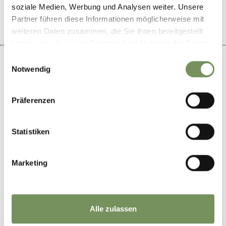
soziale Medien, Werbung und Analysen weiter. Unsere
Partner führen diese Informationen möglicherweise mit
weiteren Daten zusammen, die Sie ihnen bereitgestellt
haben oder die sie im Rahmen Ihrer Nutzung der Dienste
gesammelt haben.
Einwilligungsauswahl
Notwendig
+
Präferenzen
−
Statistiken
Marketing
Alle zulassen