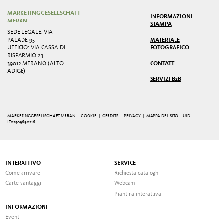
MARKETINGGESELLSCHAFT
INFORMAZIONI
MERAN
STAMPA
SEDE LEGALE: VIA
PALADE 95
MATERIALE
UFFICIO: VIA CASSA DI
FOTOGRAFICO
RISPARMIO 23
39012 MERANO (ALTO
CONTATTI
ADIGE)
SERVIZI B2B
MARKETINGGESELLSCHAFT MERAN |
COOKIE
|
CREDITS
|
PRIVACY
|
MAPPA DEL SITO
| UID
IT02509690216
INTERATTIVO
SERVICE
Come arrivare
Richiesta cataloghi
Carte vantaggi
Webcam
Piantina interattiva
INFORMAZIONI
Eventi