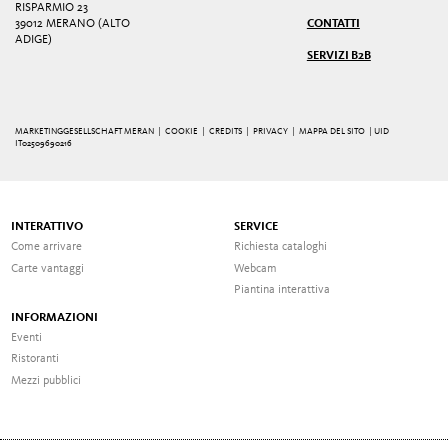
RISPARMIO 23
39012 MERANO (ALTO
CONTATTI
ADIGE)
SERVIZI B2B
MARKETINGGESELLSCHAFT MERAN |
COOKIE
|
CREDITS
|
PRIVACY
|
MAPPA DEL SITO
| UID
IT02509690216
INTERATTIVO
SERVICE
Come arrivare
Richiesta cataloghi
Carte vantaggi
Webcam
Piantina interattiva
INFORMAZIONI
Eventi
Ristoranti
Mezzi pubblici