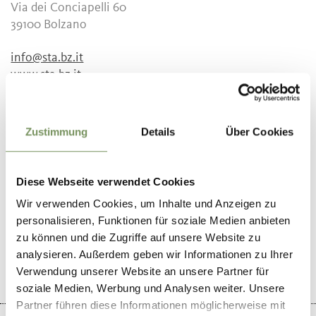
Via dei Conciapelli 60
39100
Bolzano
info@sta.bz.it
www.sta.bz.it
T
+39 0471 312888
Periodo consigliato
Zustimmung
Details
Über Cookies
tutto l'anno
Diese Webseite verwendet Cookies
Wir verwenden Cookies, um Inhalte und Anzeigen zu
personalisieren, Funktionen für soziale Medien anbieten
IL CONTENUTO VI È STATO UTILE?
SÌ
NO
zu können und die Zugriffe auf unsere Website zu
analysieren. Außerdem geben wir Informationen zu Ihrer
Verwendung unserer Website an unsere Partner für
soziale Medien, Werbung und Analysen weiter. Unsere
Partner führen diese Informationen möglicherweise mit