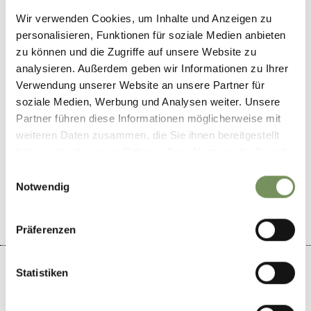
info@partschins.com
Wir verwenden Cookies, um Inhalte und Anzeigen zu
www.partschins.com
personalisieren, Funktionen für soziale Medien anbieten
T
+39 0473 967157
zu können und die Zugriffe auf unsere Website zu
analysieren. Außerdem geben wir Informationen zu Ihrer
Periodo consigliato
Verwendung unserer Website an unsere Partner für
tutto l'anno
soziale Medien, Werbung und Analysen weiter. Unsere
Partner führen diese Informationen möglicherweise mit
weiteren Daten zusammen, die Sie ihnen bereitgestellt
haben oder die sie im Rahmen Ihrer Nutzung der Dienste
gesammelt haben.
Einwilligungsauswahl
IL CONTENUTO VI È STATO UTILE?
SÌ
NO
Notwendig
Präferenzen
Statistiken