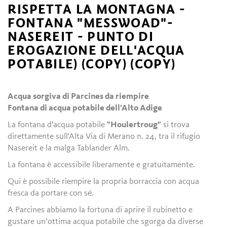
RISPETTA LA MONTAGNA -
FONTANA "MESSWOAD"-
NASEREIT - PUNTO DI
EROGAZIONE DELL'ACQUA
POTABILE) (COPY) (COPY)
Acqua sorgiva di Parcines da riempire
Fontana di acqua potabile dell'Alto Adige
La fontana d'acqua potabile
"Houlertroug"
si trova
direttamente sull'Alta Via di Merano n. 24, tra il rifugio
Nasereit e la malga Tablander Alm.
La fontana è accessibile liberamente e gratuitamente.
Qui è possibile riempire la propria borraccia con acqua
fresca da portare con sé.
A Parcines abbiamo la fortuna di aprire il rubinetto e
gustare un’ottima acqua potabile che sgorga da diverse