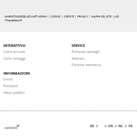
MARKETINGGESELLSCHAFT MERAN |
COOKIE
|
CREDITS
|
PRIVACY
|
MAPPA DEL SITO
| UID
IT02509690216
INTERATTIVO
SERVICE
Come arrivare
Richiesta cataloghi
Carte vantaggi
Webcam
Piantina interattiva
INFORMAZIONI
Eventi
Ristoranti
Mezzi pubblici
DE
//
IT
//
EN
//
NL
//
FR