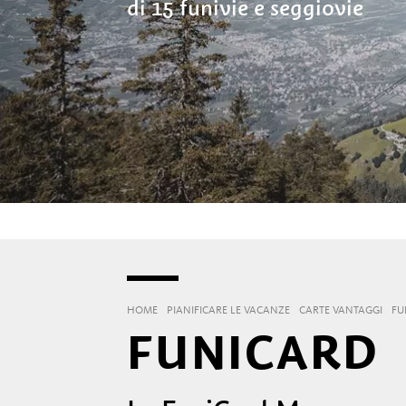
di 15 funivie e seggiovie
HOME
PIANIFICARE LE VACANZE
CARTE VANTAGGI
FU
FUNICARD