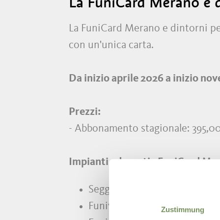
La FuniCard Merano e di
La FuniCard Merano e dintorni per
con un'unica carta.
Da inizio aprile 2026 a inizio n
Prezzi:
- Abbonamento stagionale: 395,0
Impianti aderenti - FuniCard Mer
Seggiovia Oberkirn-Grube
Funivie Hirzer (Saltusio/Pren
Zustimmung