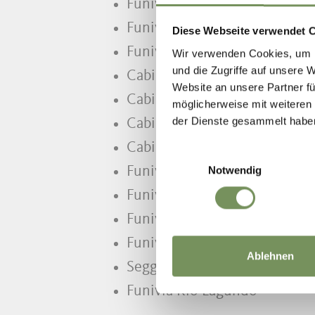
Funivie Hirzer (Prenn/Klam
Funivia Merano 2000
Diese Webseite verwendet 
Funivia Merano 2000 stazion
Wir verwenden Cookies, um I
und die Zugriffe auf unsere 
Cabinovia Falzeben
Website an unsere Partner fü
Cabinovia Naifoch
möglicherweise mit weiteren
der Dienste gesammelt habe
Cabinovia Mittager
Cabinovia Grünboden
Einwilligungsauswahl
Notwendig
Funivia Schwemmalm
Funivia Texel
Funivia Unterstell
Funivia Monte San Vigilio
Ablehnen
Seggiovia Monte San Vigilio
Funivia Rio Lagundo