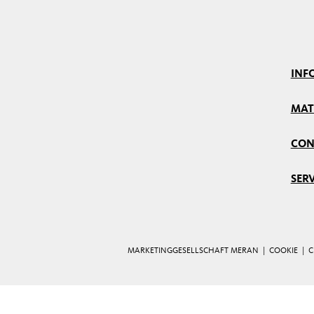
INF
MAT
CON
SERV
MARKETINGGESELLSCHAFT MERAN |
COOKIE
|
C