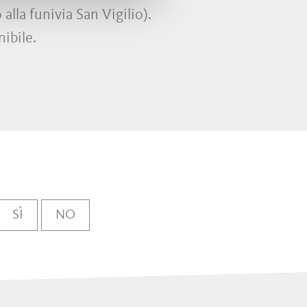
 alla funivia San Vigilio).
nibile.
SÌ
NO