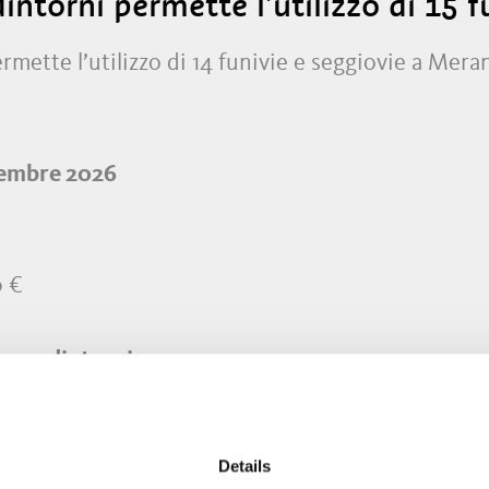
ntorni permette l’utilizzo di 15 f
mette l’utilizzo di 14 funivie e seggiovie a Meran
ovembre 2026
0 €
an e dintorni:
n)
Details