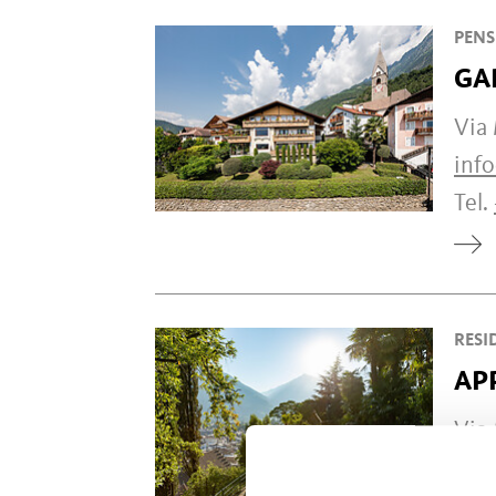
PENS
GA
Via
inf
Tel.
RESI
AP
Via 
inf