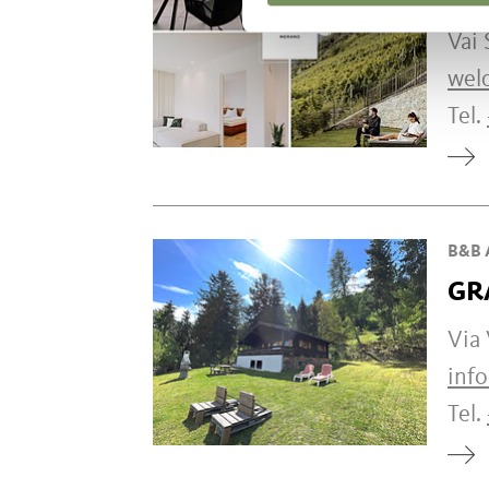
Vai 
wel
Tel.
B&B 
GR
Via
inf
Tel.