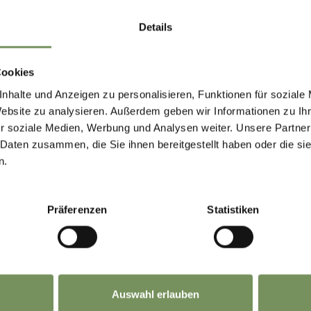
+39 335 6919500
Details
LEGGI DI PIÙ
Cookies
EL
nhalte und Anzeigen zu personalisieren, Funktionen für soziale
Website zu analysieren. Außerdem geben wir Informationen zu I
TEL NIEDERMAIR
r soziale Medien, Werbung und Analysen weiter. Unsere Partner
 Daten zusammen, die Sie ihnen bereitgestellt haben oder die s
 Vertigen 8 39020 Parcines
n.
o@hotel-niedermair.com
+39 0473 967171
Präferenzen
Statistiken
LEGGI DI PIÙ
AND APPARTMENTS
Auswahl erlauben
E HILLS MERANO