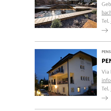
Geb
bac
Tel.
PENS
PE
Via
inf
Tel.