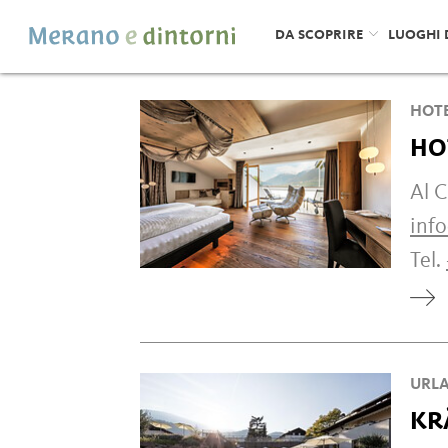
DA SCOPRIRE
LUOGHI 
HOT
HO
Al C
info
Tel.
URLA
KR