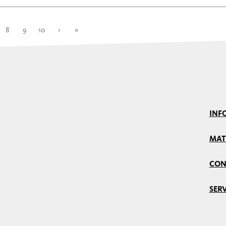
8
9
10
›
»
INF
MAT
CON
SERV