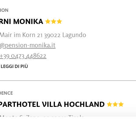
ION
RNI MONIKA
 Mair im Korn 21 39022 Lagundo
o@pension-monika.it
+39 0473 448622
LEGGI DI PIÙ
DENCE
PARTHOTEL VILLA HOCHLAND
Monte S. Zeno, 22 39019 Tirolo
o@villahochland.com