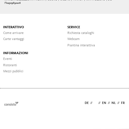
IT02509690216
INTERATTIVO
SERVICE
Come arrivare
Richiesta cataloghi
Carte vantaggi
Webcam
Piantina interattiva
INFORMAZIONI
Eventi
Ristoranti
Mezzi pubblici
DE
//
IT
//
EN
//
NL
//
FR