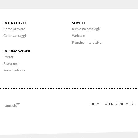
INTERATTIVO
SERVICE
Come arrivare
Richiesta cataloghi
Carte vantaggi
Webcam
Piantina interattiva
INFORMAZIONI
Eventi
Ristoranti
Mezzi pubblici
DE
//
IT
//
EN
//
NL
//
FR