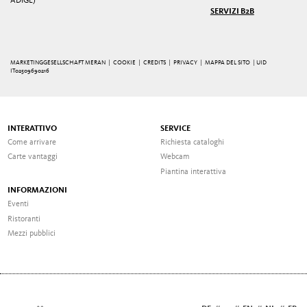
ADIGE)
SERVIZI B2B
MARKETINGGESELLSCHAFT MERAN |
COOKIE
|
CREDITS
|
PRIVACY
|
MAPPA DEL SITO
| UID
IT02509690216
INTERATTIVO
SERVICE
Come arrivare
Richiesta cataloghi
Carte vantaggi
Webcam
Piantina interattiva
INFORMAZIONI
Eventi
Ristoranti
Mezzi pubblici