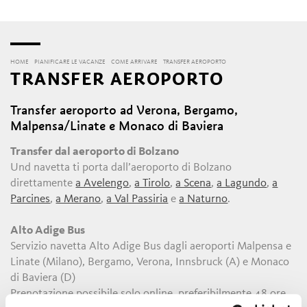
HOME
PIANIFICARE LE VACANZE
COME ARRIVARE
TRANSFER AEROPORTO
TRANSFER AEROPORTO
Transfer aeroporto ad Verona, Bergamo,
Malpensa/Linate e Monaco di Baviera
Transfer dal aeroporto di Bolzano
Und navetta ti porta dall’aeroporto di Bolzano
direttamente
a Avelengo
,
a Tirolo
,
a Scena
,
a Lagundo
,
a
Parcines
,
a Merano
,
a Val Passiria
e
a Naturno
.
Alto Adige Bus
Servizio navetta Alto Adige Bus dagli aeroporti Malpensa e
Linate (Milano), Bergamo, Verona, Innsbruck (A) e Monaco
di Baviera (D)
Prenotazione possibile solo online, preferibilmente 48 ore,