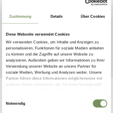
idealmente 1 settimana prima della partenza.
Ulteriori informazioni e prenotazione:
www.altoadigebus.it
Zustimmung
Details
Über Cookies
In navetta e treno dall’Aeroporto Verona Catullo a
Merano e dintorni
Diese Webseite verwendet Cookies
Aeroporto Verona – Stazione Verona Porta Nuova:
ogni 20 minuti
Wir verwenden Cookies, um Inhalte und Anzeigen zu
Treno:
Verona Porta Nuova – Bolzano: 1 ora 45 minuti
personalisieren, Funktionen für soziale Medien anbieten
Da Bolzano ci sono dei collegamenti regolari a
zu können und die Zugriffe auf unsere Website zu
Merano e dintorni. Sia il treno che l’autobus ci
analysieren. Außerdem geben wir Informationen zu Ihrer
mettono circa 50 minuti per arrivare a Merano.
Verwendung unserer Website an unsere Partner für
soziale Medien, Werbung und Analysen weiter. Unsere
Partner führen diese Informationen möglicherweise mit
weiteren Daten zusammen, die Sie ihnen bereitgestellt
haben oder die sie im Rahmen Ihrer Nutzung der Dienste
gesammelt haben.
Einwilligungsauswahl
IL CONTENUTO VI È STATO UTILE?
SÌ
NO
Notwendig