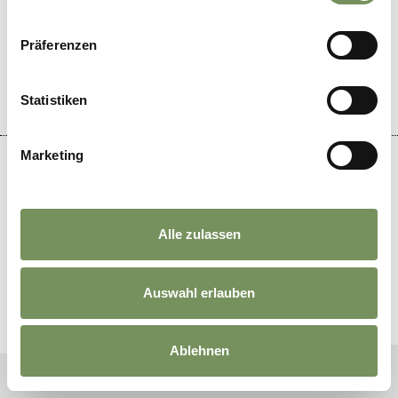
Piantina interattiva
INFORMAZIONI
Präferenzen
Eventi
Ristoranti
Mezzi pubblici
Statistiken
Marketing
DE
//
IT
//
EN
//
NL
//
FR
Alle zulassen
Auswahl erlauben
Ablehnen