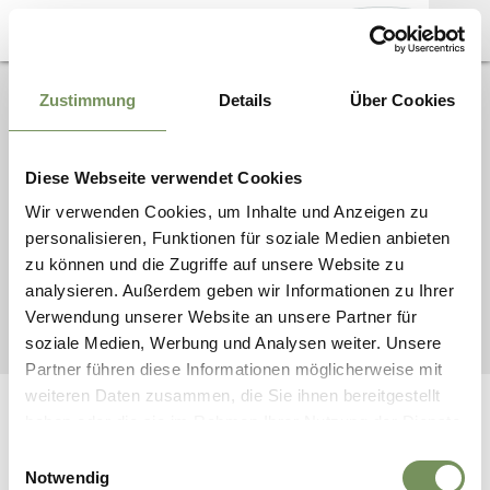
MARKETINGGESELLSCHAFT
Zustimmung
Details
Über Cookies
INFORMAZIONI
MERAN
STAMPA
SEDE LEGALE: VIA
PALADE 95
MATERIALE
UFFICIO: VIA CASSA DI
FOTOGRAFICO
Diese Webseite verwendet Cookies
RISPARMIO 23
39012 MERANO (ALTO
CONTATTI
Wir verwenden Cookies, um Inhalte und Anzeigen zu
ADIGE)
personalisieren, Funktionen für soziale Medien anbieten
SERVIZI B2B
zu können und die Zugriffe auf unsere Website zu
analysieren. Außerdem geben wir Informationen zu Ihrer
Verwendung unserer Website an unsere Partner für
MARKETINGGESELLSCHAFT MERAN |
COOKIE
|
CREDITS
|
PRIVACY
|
MAPPA DEL SITO
| UID
IT02509690216
soziale Medien, Werbung und Analysen weiter. Unsere
Partner führen diese Informationen möglicherweise mit
weiteren Daten zusammen, die Sie ihnen bereitgestellt
haben oder die sie im Rahmen Ihrer Nutzung der Dienste
INTERATTIVO
SERVICE
gesammelt haben.
Come arrivare
Richiesta cataloghi
Einwilligungsauswahl
Carte vantaggi
Webcam
Notwendig