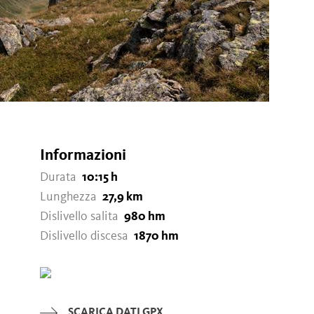
Informazioni
Durata
10:15 h
Lunghezza
27,9 km
Dislivello salita
980 hm
Dislivello discesa
1870 hm
SCARICA DATI GPX