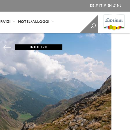
DE
//
IT
//
EN
//
NL
RVIZI
HOTEL/ALLOGGI
INDIETRO