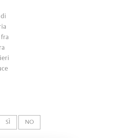
 di
ria
 fra
ra
ieri
uce
SÌ
NO