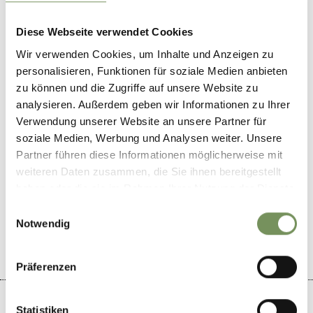
info@passeiertal.it
Diese Webseite verwendet Cookies
www.passeiertal.it
T
+39 0473 656188
Wir verwenden Cookies, um Inhalte und Anzeigen zu
personalisieren, Funktionen für soziale Medien anbieten
Periodo consigliato
zu können und die Zugriffe auf unsere Website zu
marzo, aprile, maggio, giugno, luglio, agosto,
analysieren. Außerdem geben wir Informationen zu Ihrer
settembre, ottobre
Verwendung unserer Website an unsere Partner für
soziale Medien, Werbung und Analysen weiter. Unsere
Partner führen diese Informationen möglicherweise mit
weiteren Daten zusammen, die Sie ihnen bereitgestellt
haben oder die sie im Rahmen Ihrer Nutzung der Dienste
gesammelt haben.
IL CONTENUTO VI È STATO UTILE?
Einwilligungsauswahl
SÌ
NO
Notwendig
Präferenzen
Statistiken