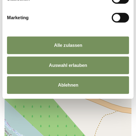
+
Marketing
−
Alle zulassen
Auswahl erlauben
Ablehnen