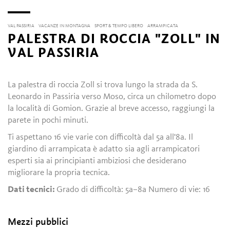
VAL PASSIRIA
VACANZE IN MONTAGNA
SPORT & TEMPO LIBERO
ARRAMPICATA
PALESTRA DI ROCCIA "ZOLL" IN
VAL PASSIRIA
La palestra di roccia Zoll si trova lungo la strada da S.
Leonardo in Passiria verso Moso, circa un chilometro dopo
la località di Gomion. Grazie al breve accesso, raggiungi la
parete in pochi minuti.
Ti aspettano 16 vie varie con difficoltà dal 5a all'8a. Il
giardino di arrampicata è adatto sia agli arrampicatori
esperti sia ai principianti ambiziosi che desiderano
migliorare la propria tecnica.
Dati tecnici:
Grado di difficoltà: 5a–8a Numero di vie: 16
Mezzi pubblici