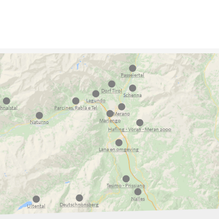
Passeiertal
Dorf Tirol
Schenna
Lagundo
hnalstal
Parcines, Rablà e Tel
Merano
Marlengo
Naturno
Hafling - Vöran - Meran 2000
Lana en omgeving
Tesimo - Prissiano
Nalles
Deutschnonsberg
Ultental