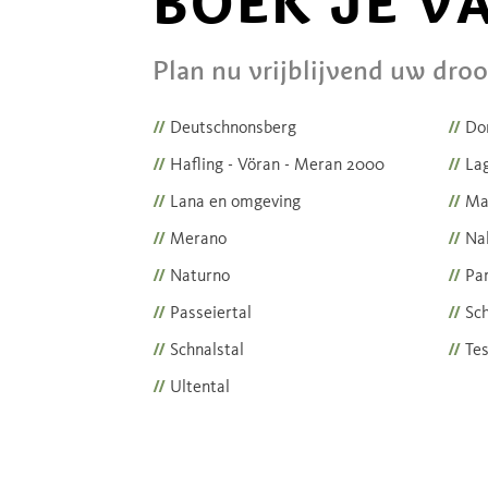
BOEK JE V
Plan nu vrijblijvend uw dro
//
Deutschnonsberg
//
Dor
//
Hafling - Vöran - Meran 2000
//
La
//
Lana en omgeving
//
Ma
//
Merano
//
Nal
//
Naturno
//
Par
//
Passeiertal
//
Sc
//
Schnalstal
//
Tes
//
Ultental