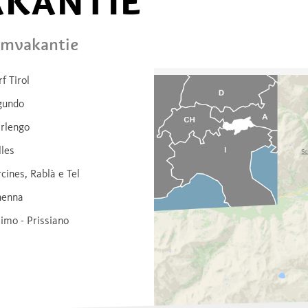
AKANTIE
omvakantie
f Tirol
gundo
rlengo
les
Sc
cines, Rablà e Tel
henna
imo - Prissiano