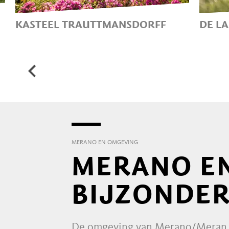
KASTEEL TRAUTTMANSDORFF
DE L
ONZE TOP 7
DE 
WAA
WAN
TIR
POP
VOO
LET
GRO
MERANO EN OMGEVING
MERANO EN
BIJZONDER
De omgeving van Merano/Meran 