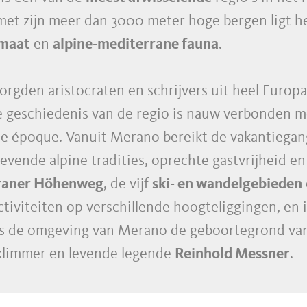
met zijn meer dan 3000 meter hoge bergen ligt h
imaat
en
alpine-mediterrane fauna
.
orgden aristocraten en schrijvers uit heel Europ
De geschiedenis van de regio is nauw verbonden 
le époque. Vanuit Merano bereikt de vakantiegange
evende alpine tradities, oprechte gastvrijheid en
aner Höhenweg
, de vijf
ski- en wandelgebieden
ctiviteiten op verschillende hoogteliggingen, en 
is de omgeving van Merano de geboortegrond van 
klimmer en levende legende
Reinhold Messner
.