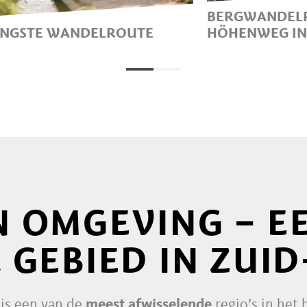
BERGWANDEL
ANGSTE WANDELROUTE
HÖHENWEG IN
MARLENGO/MARLINGER
EEN HUTTEN
LWEG IS DE LANGSTE
SCHITTEREND
DELROUTE VAN ZUID-
NATUURPARK
OL/SÜDTIROL. HET IS EEN
ULAIRE WANDELROUTE
R HET HELE GEZIN. MAAR
 OP: VERGEET NIET TE
ETEN.
 OMGEVING – E
 GEBIED IN ZUID
is een van de
meest afwisselende
regio’s in het