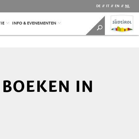
DE
//
IT
//
EN
//
NL
IE
INFO & EVENEMENTEN
BOEKEN IN