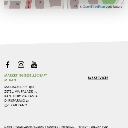
©
OpenStreetMap
contributors
MARKETINGGESELLSCHAFT
B2B SERVICES
MERAN
MAATSCHAPPELIJKE
ZETEL: VIA PALADE 95
KANTOOR: VIA CASSA
DI RISPARMIO 23
39012 MERANO
MARKETINGGESELLSCHAFT MERAN |
COOKIES
|
IMPRESSUM
|
PRIVACY
|
SITEMAP
| UID