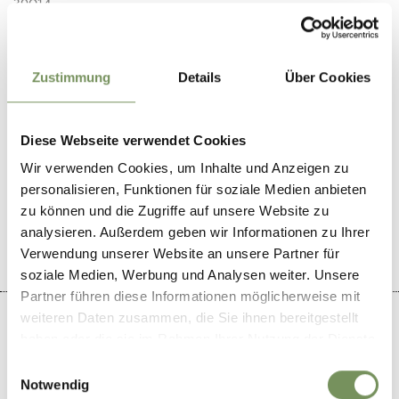
39014
info@muchele.com
www.muchele.com
Zustimmung
Details
Über Cookies
T
+39 0473 291135
Diese Webseite verwendet Cookies
Wir verwenden Cookies, um Inhalte und Anzeigen zu
personalisieren, Funktionen für soziale Medien anbieten
WAS DE INHOUD NUTTIG VOOR U?
JA
NO
zu können und die Zugriffe auf unsere Website zu
analysieren. Außerdem geben wir Informationen zu Ihrer
Verwendung unserer Website an unsere Partner für
soziale Medien, Werbung und Analysen weiter. Unsere
Partner führen diese Informationen möglicherweise mit
weiteren Daten zusammen, die Sie ihnen bereitgestellt
haben oder die sie im Rahmen Ihrer Nutzung der Dienste
gesammelt haben.
Einwilligungsauswahl
+
Notwendig